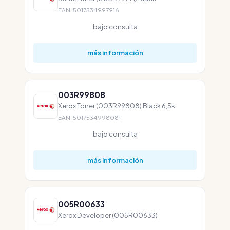
EAN: 5017534997916
bajo consulta
más información
003R99808
Xerox Toner (003R99808) Black 6,5k
EAN: 5017534998081
bajo consulta
más información
005R00633
Xerox Developer (005R00633)