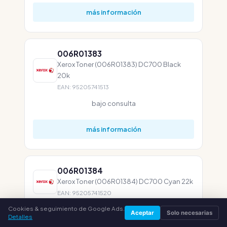
más información
006R01383
Xerox Toner (006R01383) DC700 Black
20k
EAN: 95205741513
bajo consulta
más información
006R01384
Xerox Toner (006R01384) DC700 Cyan 22k
EAN: 95205741520
Cookies & seguimiento de Google Ads.
bajo consulta
Aceptar
Solo necesarias
Detalles