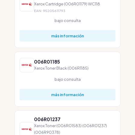
Xerox Cartridge (006R01179) WC118
EAN: 95205611793
bajo consulta
más información
006R01185
Xerox Toner Black (006R1185)
bajo consulta
más información
006R01237
Xerox Toner (006R01583) (006R01237)
(006R90378)