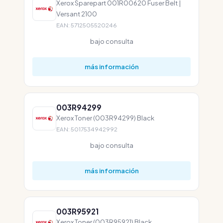
Xerox Sparepart 001R00620 Fuser Belt |
Versant 2100
EAN: 5712505520246
bajo consulta
más información
003R94299
Xerox Toner (003R94299) Black
EAN: 5017534942992
bajo consulta
más información
003R95921
Xerox Toner (003R95921) Black