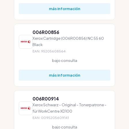
más información
006R00856
Xerox Cartridge (006R00856) NC 55 60
Black
EAN: 95205608564
bajo consulta
más información
006R00914
Xerox Schwarz - Original - Tonerpatrone -
für WorkCentre XD100
EAN: 0095205609141
bajo consulta