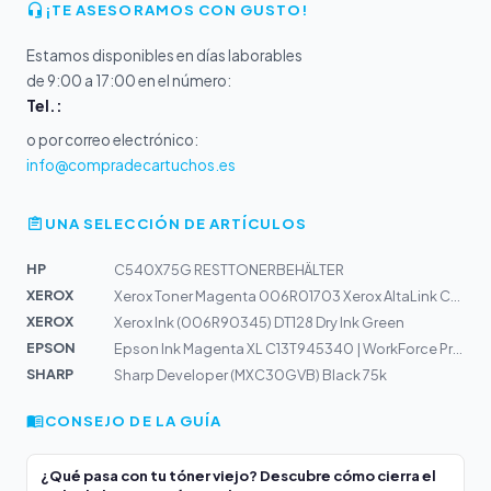
¡TE ASESORAMOS CON GUSTO!
Estamos disponibles en días laborables
de 9:00 a 17:00 en el número:
Tel.:
o por correo electrónico:
info@compradecartuchos.es
UNA SELECCIÓN DE ARTÍCULOS
HP
C540X75G RESTTONERBEHÄLTER
XEROX
Xerox Toner Magenta 006R01703 Xerox AltaLink C80xx
XEROX
Xerox Ink (006R90345) DT128 Dry Ink Green
EPSON
Epson Ink Magenta XL C13T945340 | WorkForce Pro WF-C521...
SHARP
Sharp Developer (MXC30GVB) Black 75k
CONSEJO DE LA GUÍA
¿Qué pasa con tu tóner viejo? Descubre cómo cierra el