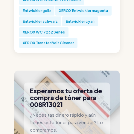
Entwickler gelb
XEROX Entwickler magenta
Entwickler schwarz
Entwickler cyan
XEROX WC 7232 Series
XEROX Transfer Belt Cleaner
Esperamos tu oferta de
compra de tóner para
008R13021
¿Necesitas dinero rápido y aún
tienes este tóner para vender? Lo
compramos.