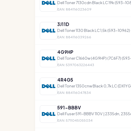
Dell Toner 7130cdn Black LC 19k (593-10
EAN: 884116023609
3J11D
Dell Toner 1130 Black LC 1,5k (593-10962)
EAN: 884116039266
4G9HP
Dell Toner C1660w (4G9HP) (7C6F7) (593-
EAN: 5397063226443
4R4G5
Dell Toner 1350cnw Black 0,7k LC (DX1YG
EAN: 884116047834
591-BBBV
Dell Fuser 591-BBBV 110V | 2335dn, 235
EAN: 5711045055034