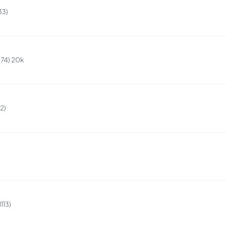
33)
874) 20k
2)
113)