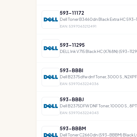
593-11172
Dell Toner B3460dn Black Extra HC 593-
EAN: 5397063212491
593-11295
DELL Ink V715 Black HC (X768N) (593-1129
593-BBBI
Dell B2375dfw dnf Toner, 3000 S., N2XP
EAN: 5397063224036
593-BBBJ
Dell B2375DFW DNF Toner, 10000 S., 8P
EAN: 5397063224043
593-BBBM
Dell Toner C2660dn (593-BBBM) Black LC