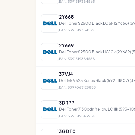
EAN: 5391519384565
2Y668
Dell Toner S2500 Black LC 5k (2Y668) (
EAN: 5391519384572
2Y669
Dell Toner S2500 Black HC 10k (2Y669) 
EAN: 5391519384558
37VJ4
Dell Ink V525 Series Black (592-11807) (3
EAN: 5397063125883
3DRPP
Dell Toner 7130cdn Yellow LC 11k (593-10
EAN: 5391519543986
3GDT0