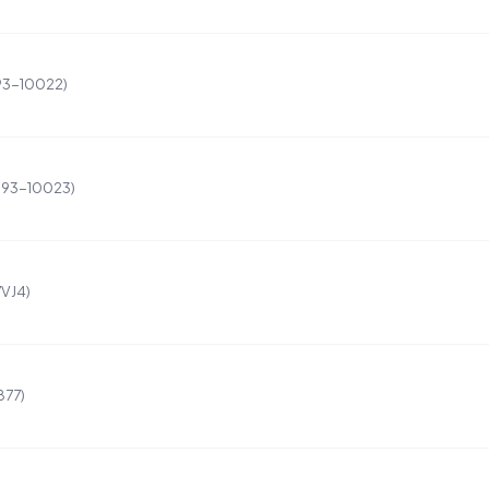
593-10022)
(593-10023)
7VJ4)
877)