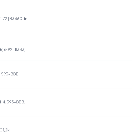
11172 | B3460dn
5) (592-11343)
F, 593-BBBI
TH4, 593-BBBJ
 1,2k