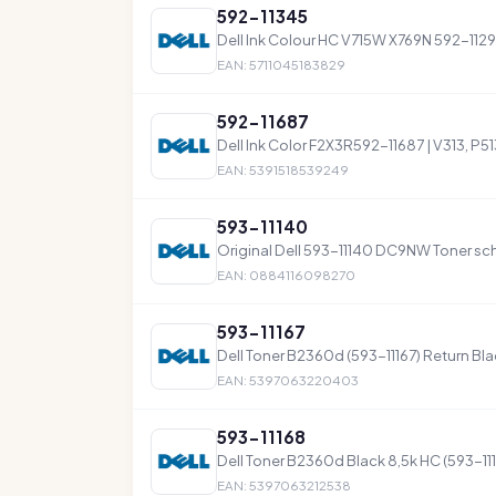
592-11345
Dell Ink Colour HC V715W X769N 592-1129
EAN: 5711045183829
592-11687
Dell Ink Color F2X3R592-11687 | V313, P
EAN: 5391518539249
593-11140
Original Dell 593-11140 DC9NW Toner sc
EAN: 0884116098270
593-11167
Dell Toner B2360d (593-11167) Return Bla
EAN: 5397063220403
593-11168
Dell Toner B2360d Black 8,5k HC (593-11
EAN: 5397063212538