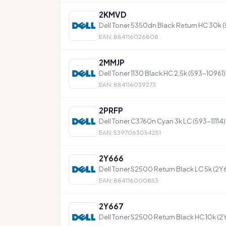
2KMVD
Dell Toner 5350dn Black Return HC 30k 
EAN: 884116026808
2MMJP
Dell Toner 1130 Black HC 2,5k (593-10961)
EAN: 884116039273
2PRFP
Dell Toner C3760n Cyan 3k LC (593-11114)
EAN: 5397063054251
2Y666
Dell Toner S2500 Return Black LC 5k (2
EAN: 884116000853
2Y667
Dell Toner S2500 Return Black HC 10k (