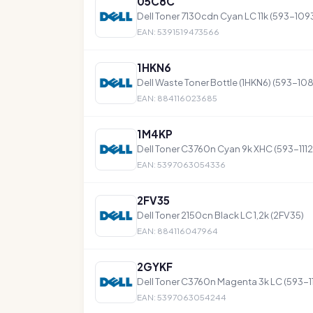
05C8C
Dell Toner 7130cdn Cyan LC 11k (593-109
EAN: 5391519473566
1HKN6
Dell Waste Toner Bottle (1HKN6) (593-10
EAN: 884116023685
1M4KP
Dell Toner C3760n Cyan 9k XHC (593-1112
EAN: 5397063054336
2FV35
Dell Toner 2150cn Black LC 1,2k (2FV35)
EAN: 884116047964
2GYKF
Dell Toner C3760n Magenta 3k LC (593-11
EAN: 5397063054244