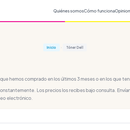
Quiénes somos
Cómo funciona
Opinio
Inicio
Tóner Dell
ll que hemos comprado en los últimos 3 meses o en los que te
 constantemente. Los precios los recibes bajo consulta. Envían
eo electrónico.