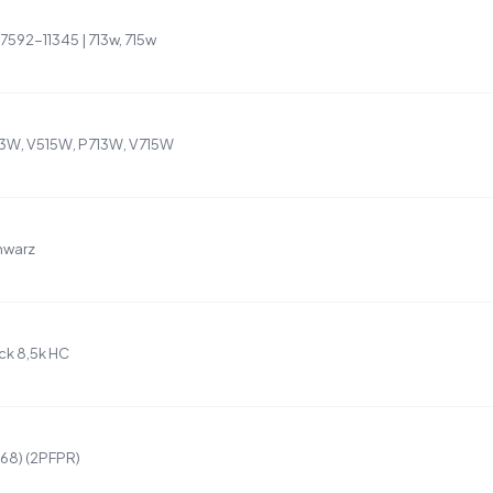
7592-11345 | 713w, 715w
513W, V515W, P713W, V715W
hwarz
ck 8,5k HC
168) (2PFPR)