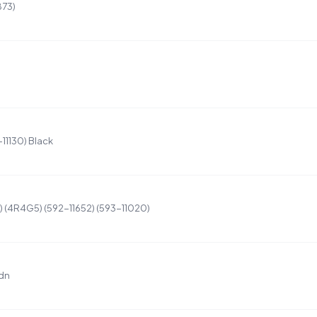
873)
11130) Black
) (4R4G5) (592-11652) (593-11020)
5dn