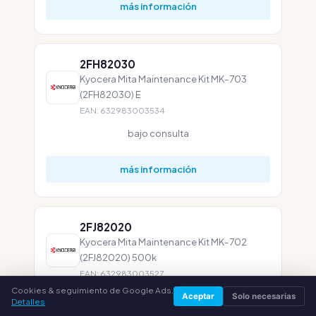
más información
2FH82030
Kyocera Mita Maintenance Kit MK-703
(2FH82030) E
EAN: 632983003534
bajo consulta
más información
2FJ82020
Kyocera Mita Maintenance Kit MK-702
(2FJ82020) 500k
EAN: 632983003527
Cookies & seguimiento de Google Ads.
bajo consulta
Aceptar
Solo necesarias
Detalles