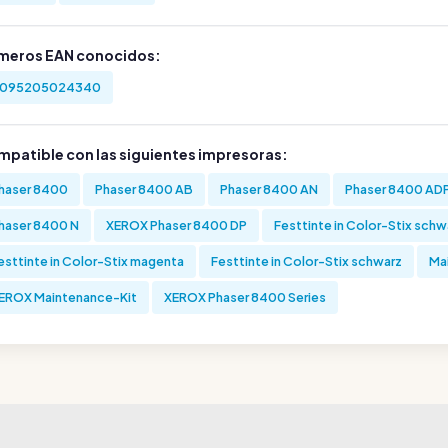
meros EAN conocidos:
095205024340
mpatible con las siguientes impresoras:
haser 8400
Phaser 8400 AB
Phaser 8400 AN
Phaser 8400 AD
haser 8400 N
XEROX Phaser 8400 DP
Festtinte in Color-Stix schw
esttinte in Color-Stix magenta
Festtinte in Color-Stix schwarz
Ma
EROX Maintenance-Kit
XEROX Phaser 8400 Series