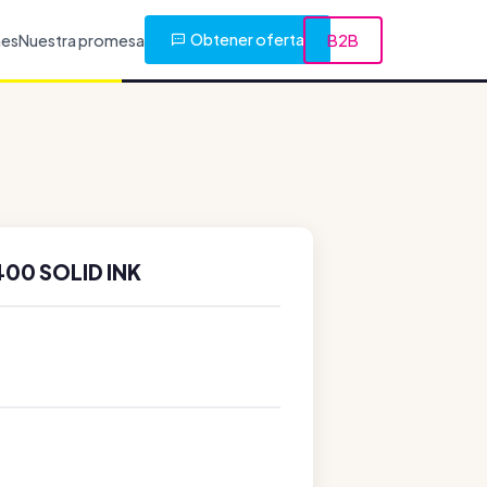
Obtener oferta
nes
Nuestra promesa
B2B
00 SOLID INK