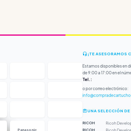
¡TE ASESORAMOS 
Estamos disponibles en dí
de 9:00 a 17:00 en el núm
Tel.:
o por correo electrónico:
info@compradecartucho
UNA SELECCIÓN DE
RICOH
Ricoh Develo
...
RICOH
Panasonic
Ricoh Develo