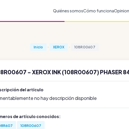
Quiénes somos
Cómo funciona
Opinio
Inicio
XEROX
108R00607
8R00607 - XEROX INK (108R00607) PHASER 84
cripción del artículo
mentablemente no hay descripción disponible
meros de artículo conocidos:
08R607
108R00607