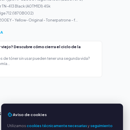
 TN-413 Black (A0TM1D1) 45k
dge 712 (1870B002)
0EY - Yellow- Original - Tonerpatrone - f...
ÍA
viejo? Descubre cómo cierra el ciclo de la
s de tóner sin usar pueden tener una segunda vida?
mía...
S
SERVICIO
Aviso de cookies
Sobre nosotros
Utilizamos
cookies técnicamente necesarias
y
seguimiento