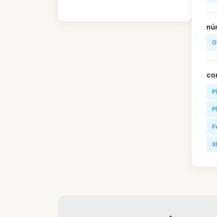
nú
0
co
P
P
F
X