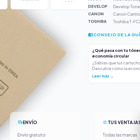
DEVELOP
Develop Toner
CANON
Canon Cartri
TOSHIBA
Toshiba T-FC20
CONSEJO DE LA GU
¿Qué pasa con tu tóner 
economía circular
¿Sabías que tus cartucho
Descubre cómo la econo
Leer más →
ENVÍO
TUS VENTAJA
Envío gratuito
Todas las marcas