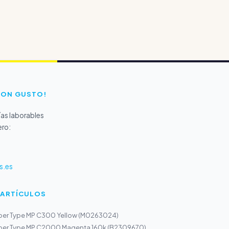
CON GUSTO!
as laborables
ero:
s.es
 ARTÍCULOS
per Type MP C300 Yellow (M0263024)
per Type MP C2000 Magenta 160k (B2309670)