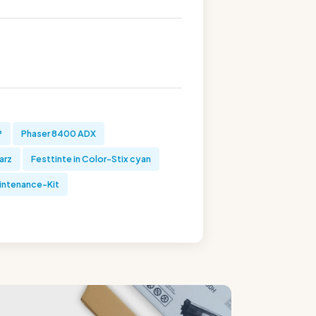
P
Phaser 8400 ADX
arz
Festtinte in Color-Stix cyan
intenance-Kit