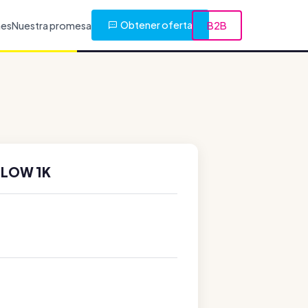
Obtener oferta
nes
Nuestra promesa
B2B
LLOW 1K