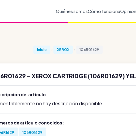
Quiénes somos
Cómo funciona
Opinio
Inicio
XEROX
106R01629
06R01629 - XEROX CARTRIDGE (106R01629) YE
cripción del artículo
mentablemente no hay descripción disponible
meros de artículo conocidos:
06R1629
106R01629