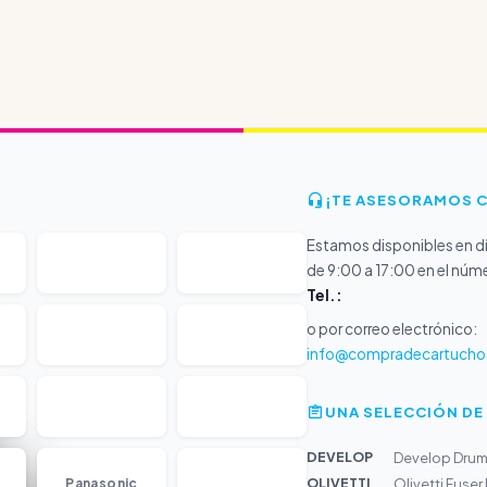
¡TE ASESORAMOS 
Estamos disponibles en dí
de 9:00 a 17:00 en el núm
Tel.:
o por correo electrónico:
info@compradecartucho
UNA SELECCIÓN DE
DEVELOP
Develop Drum 
...
OLIVETTI
Panasonic
Olivetti Fuse