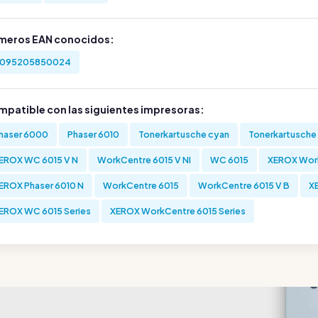
meros EAN conocidos:
095205850024
mpatible con las siguientes impresoras:
haser 6000
Phaser 6010
Tonerkartusche cyan
Tonerkartusche
EROX WC 6015 V N
WorkCentre 6015 V NI
WC 6015
XEROX Work
EROX Phaser 6010 N
WorkCentre 6015
WorkCentre 6015 V B
X
EROX WC 6015 Series
XEROX WorkCentre 6015 Series