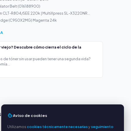
ator Belt (016188900)
 CLT-R804/SEE 220k | MultiXpress SL-X3220NR...
ridge (C950X2MG) Magenta 24k
ÍA
viejo? Descubre cómo cierra el ciclo de la
s de tóner sin usar pueden tener una segunda vida?
mía...
S
SERVICIO
Aviso de cookies
Sobre nosotros
Utilizamos
cookies técnicamente necesarias
y
seguimiento