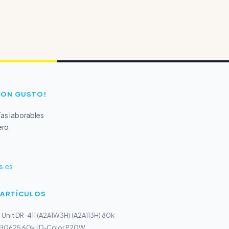
CON GUSTO!
as laborables
ero:
s.es
 ARTÍCULOS
Unit DR-411 (A2A1W3H) (A2A113H) 80k
r B0625 60k | D-Color P20W