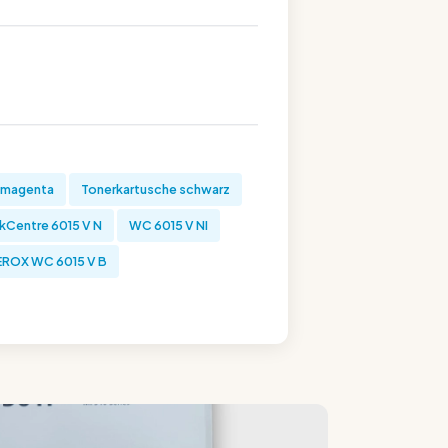
 magenta
Tonerkartusche schwarz
Centre 6015 V N
WC 6015 V NI
EROX WC 6015 V B