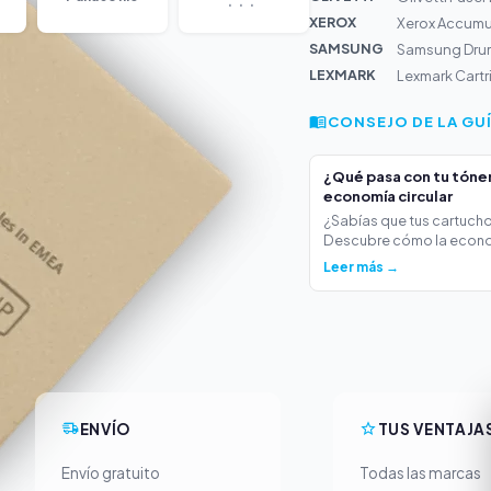
XEROX
Xerox Accumul
SAMSUNG
Samsung Drum
LEXMARK
Lexmark Cart
CONSEJO DE LA GU
¿Qué pasa con tu tóner 
economía circular
¿Sabías que tus cartucho
Descubre cómo la econo
Leer más →
ENVÍO
TUS VENTAJA
Envío gratuito
Todas las marcas