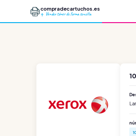
compradecartuchos.es
Vender tóner de forma sencilla
1
Des
La
nú
1