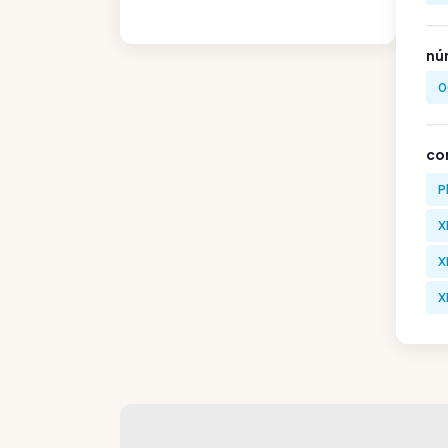
nú
0
co
P
X
X
X