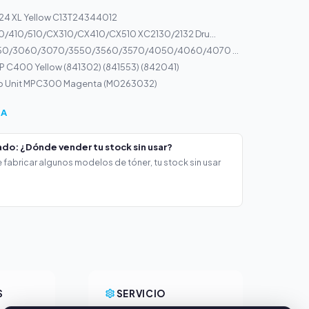
.24 XL Yellow C13T24344012
0/410/510/CX310/CX410/CX510 XC2130/2132 Dru...
Sharp MX-3050/3060/3070/3550/3560/3570/4050/4060/4070 E...
P C400 Yellow (841302) (841553) (842041)
p Unit MPC300 Magenta (M0263032)
ÍA
do: ¿Dónde vender tu stock sin usar?
 fabricar algunos modelos de tóner, tu stock sin usar
S
SERVICIO