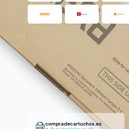
compradecartuchos.es
Vender tóner de forma sencilla