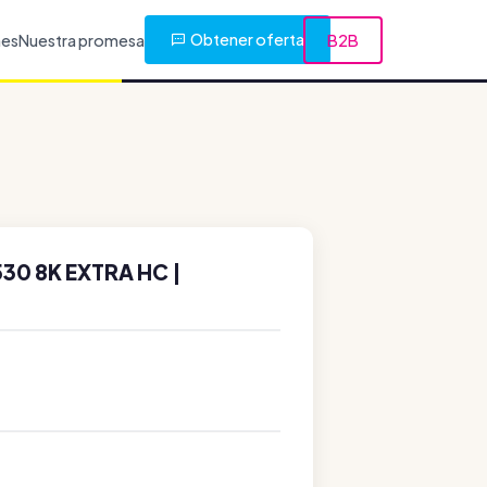
Obtener oferta
nes
Nuestra promesa
B2B
0 8K EXTRA HC |