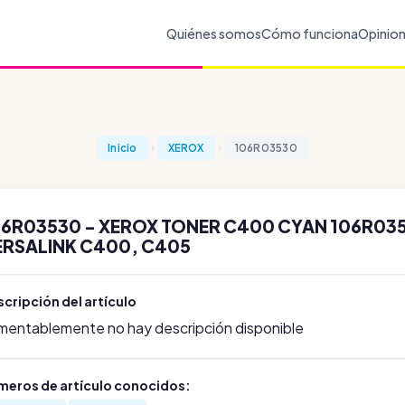
Quiénes somos
Cómo funciona
Opinio
Inicio
XEROX
106R03530
06R03530 - XEROX TONER C400 CYAN 106R0353
ERSALINK C400, C405
cripción del artículo
mentablemente no hay descripción disponible
meros de artículo conocidos: