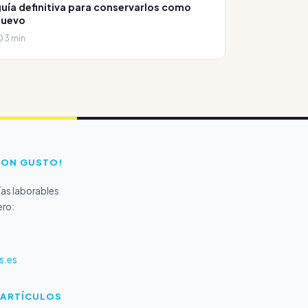
uía definitiva para conservarlos como
nuevo
3 min
CON GUSTO!
as laborables
ero:
s.es
 ARTÍCULOS