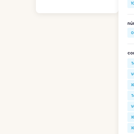
1
nú
0
co
T
V
X
T
V
X
X