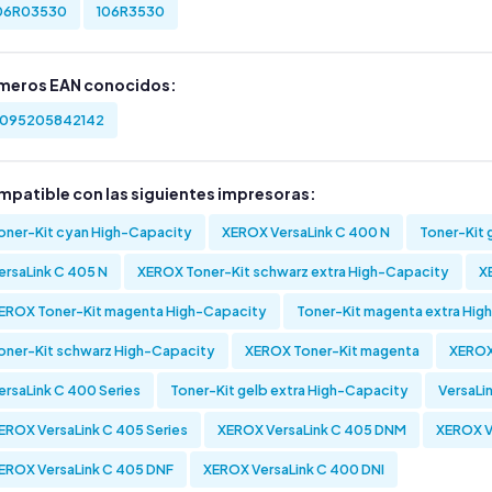
06R03530
106R3530
meros EAN conocidos:
095205842142
mpatible con las siguientes impresoras:
oner-Kit cyan High-Capacity
XEROX VersaLink C 400 N
Toner-Kit 
ersaLink C 405 N
XEROX Toner-Kit schwarz extra High-Capacity
X
EROX Toner-Kit magenta High-Capacity
Toner-Kit magenta extra Hig
oner-Kit schwarz High-Capacity
XEROX Toner-Kit magenta
XEROX
ersaLink C 400 Series
Toner-Kit gelb extra High-Capacity
VersaLi
EROX VersaLink C 405 Series
XEROX VersaLink C 405 DNM
XEROX V
EROX VersaLink C 405 DNF
XEROX VersaLink C 400 DNI