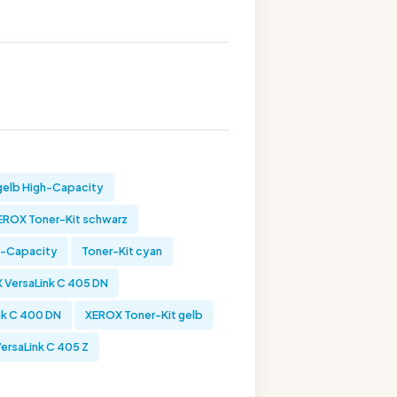
gelb High-Capacity
EROX Toner-Kit schwarz
h-Capacity
Toner-Kit cyan
 VersaLink C 405 DN
nk C 400 DN
XEROX Toner-Kit gelb
ersaLink C 405 Z