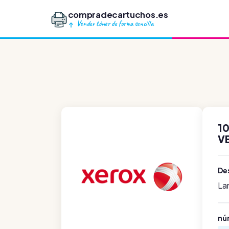
compradecartuchos.es
Vender tóner de forma sencilla
1
V
Des
La
nú