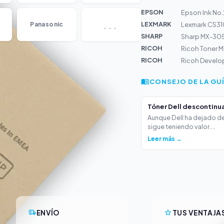
EPSON
Epson Ink No
...
LEXMARK
Panasonic
Lexmark CS31
SHARP
RICOH
Ricoh Toner M
RICOH
Ricoh Develo
CONSEJO DE LA GU
Tóner Dell descontinua
Aunque Dell ha dejado de
sigue teniendo valor....
Leer más →
ENVÍO
TUS VENTAJA