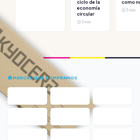
ciclo de la
como n
economía
3 min
circular
3 min
MARCAS QUE COMPRAMOS