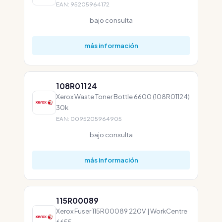
EAN: 95205964172
bajo consulta
más información
108R01124
Xerox Waste Toner Bottle 6600 (108R01124)
30k
EAN: 0095205964905
bajo consulta
más información
115R00089
Xerox Fuser 115R00089 220V | WorkCentre
6655