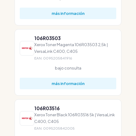
más información
106R03503
Xerox Toner Magenta 106R03503 2,5k |
VersaLink C400, C405
EAN: 0095205841916
bajo consulta
más información
106R03516
Xerox Toner Black 106R03516 5k | VersaLink
C400, C405
EAN: 0095205842005