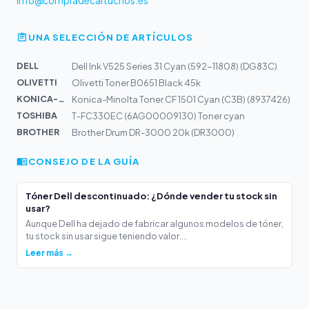
info@compradecartuchos.es
UNA SELECCIÓN DE ARTÍCULOS
DELL
Dell Ink V525 Series 31 Cyan (592-11808) (DG83C)
OLIVETTI
Olivetti Toner B0651 Black 45k
KONICA-MIN...
Konica-Minolta Toner CF 1501 Cyan (C3B) (8937426)
TOSHIBA
T-FC330EC (6AG00009130) Toner cyan
BROTHER
Brother Drum DR-3000 20k (DR3000)
CONSEJO DE LA GUÍA
Tóner Dell descontinuado: ¿Dónde vender tu stock sin
usar?
Aunque Dell ha dejado de fabricar algunos modelos de tóner,
tu stock sin usar sigue teniendo valor....
Leer más →