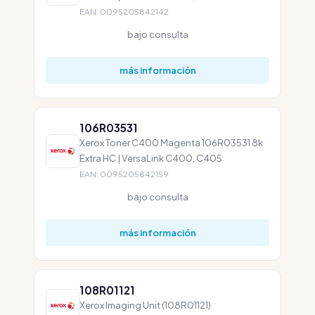
EAN: 0095205842142
bajo consulta
más información
106R03531
Xerox Toner C400 Magenta 106R03531 8k
Extra HC | VersaLink C400, C405
EAN: 0095205842159
bajo consulta
más información
108R01121
Xerox Imaging Unit (108R01121)