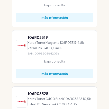
bajo consulta
más información
106R03519
Xerox Toner Magenta 106R03519 4,8k |
VersaLink C400, C405
EAN: 0095205842036
bajo consulta
más información
106R03528
Xerox Toner C400 Black 106R03528 10,5k
Extra HC | VersaLink C400, C405