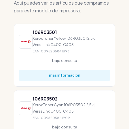
Aquí puedes ver los artículos que compramos
para este modelo de impresora.
106R03501
Xerox Toner Yellow 106R03501 2,5k |
VersaLink C400, C405
EAN: 0095205841893
bajo consulta
más información
106R03502
Xerox Toner Cyan 106R03502 2,5k |
VersaLink C400, C405
EAN: 0095205841909
bajo consulta