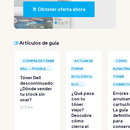
Obtener oferta ahora
Artículos de guía
COMPRA DE TÓNER
ACTUAR DE
CÓMO
DELL — POSIBLE...
FORMA
ALMACEN
ECOLÓGICA:
TÓNER
Tóner Dell
descontinuado:
ECO...
CORRECTA
¿Dónde vender
¿Qué pasa
Errores
tu stock sin
con tu
arruinan
usar?
tóner
cartuch
3 min
viejo?
La guía
Descubre
definiti
cómo
para
cierra el
conserv