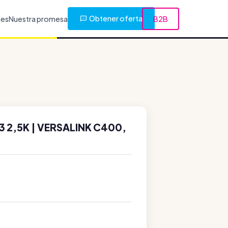
Obtener oferta
nes
Nuestra promesa
B2B
 2,5K | VERSALINK C400,