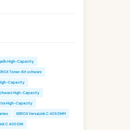
gelb High-Capacity
EROX Toner-Kit schwarz
High-Capacity
schwarz High-Capacity
xtra High-Capacity
eries
XEROX VersaLink C 405 DNM
ink C 400 DNI