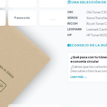
UNA SELECCIÓN DE
OKI
Oki Toner C30
...
XEROX
Panasonic
Xerox Transfe
RICOH
Ricoh Toner 
LEXMARK
Lexmark Cart
HP
HP Toner W212
CONSEJO DE LA GU
¿Qué pasa con tu tóner 
economía circular
¿Sabías que tus cartucho
Descubre cómo la econo
Leer más →