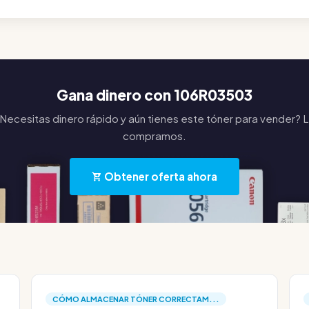
Gana dinero con 106R03503
Necesitas dinero rápido y aún tienes este tóner para vender? 
compramos.
Obtener oferta ahora
CÓMO ALMACENAR TÓNER CORRECTAM...