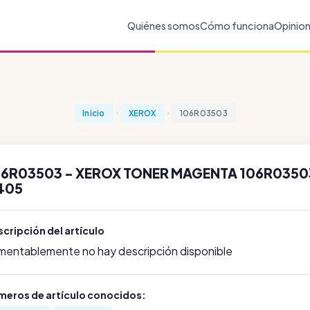
Quiénes somos
Cómo funciona
Opinio
Inicio
XEROX
106R03503
06R03503 - XEROX TONER MAGENTA 106R03503
405
cripción del artículo
mentablemente no hay descripción disponible
meros de artículo conocidos: