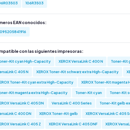
06R03503
106R3503
meros EAN conocidos:
095205841916
mpatible con las siguientes impresoras:
oner-Kit cyan High-Capacity
XEROX VersaLink C 400 N
Toner-Kit 
ersaLink C 405 N
XEROX Toner-Kit schwarz extra High-Capacity
X
EROX Toner-Kit cyan extra High-Capacity
XEROX Toner-Kit magenta 
oner-Kit magenta extra High-Capacity
Toner-Kit cyan
Toner-Kit 
EROX VersaLink C 405 DN
VersaLink C 400 Series
Toner-Kit gelb e
ersaLink C 400 DN
XEROX Toner-Kit gelb
XEROX VersaLink C 405 S
EROX VersaLink C 405 Z
XEROX VersaLink C 405 DNF
XEROX VersaL