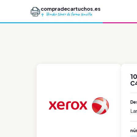
compradecartuchos.es
Vender tóner de forma sencilla
1
C
Des
La
nú