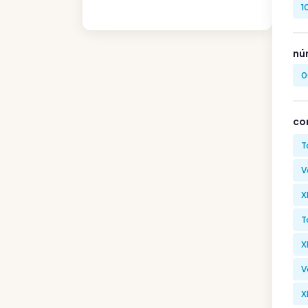
1
nú
0
co
T
V
X
T
X
V
X