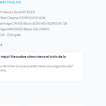
 ARTÍCULOS
1 Yellow 1,5k (44973533)
r Belt Cleaner (001R00613) 160k
Cartridge C900E Black (828040) (828004) 72k
ridge W850H21G Black 35k | W850
2A - 212A gelb
ÍA
viejo? Descubre cómo cierra el ciclo de la
s de tóner sin usar pueden tener una segunda vida?
mía...