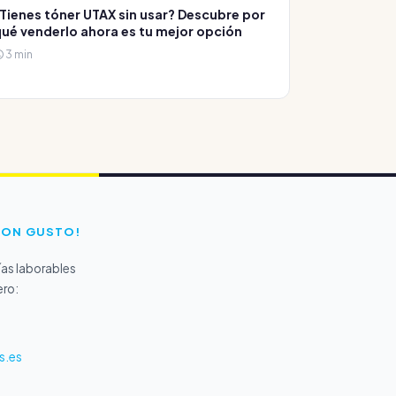
Tienes tóner UTAX sin usar? Descubre por
ué venderlo ahora es tu mejor opción
3 min
CON GUSTO!
as laborables
ero:
s.es