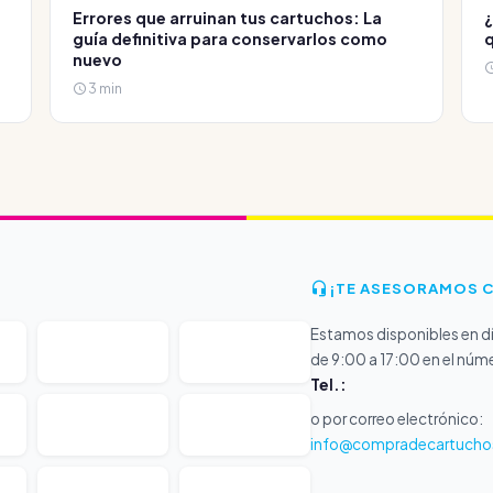
Errores que arruinan tus cartuchos: La
¿
guía definitiva para conservarlos como
q
nuevo
3 min
¡TE ASESORAMOS 
Estamos disponibles en dí
de 9:00 a 17:00 en el núm
Tel.:
o por correo electrónico:
info@compradecartucho