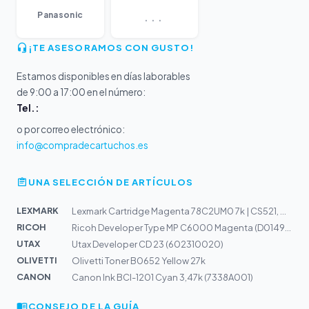
...
Panasonic
¡TE ASESORAMOS CON GUSTO!
Estamos disponibles en días laborables
de 9:00 a 17:00 en el número:
Tel.:
o por correo electrónico:
info@compradecartuchos.es
UNA SELECCIÓN DE ARTÍCULOS
LEXMARK
Lexmark Cartridge Magenta 78C2UM0 7k | CS521, CS622, CX...
RICOH
Ricoh Developer Type MP C6000 Magenta (D0149670) 450k
UTAX
Utax Developer CD 23 (602310020)
OLIVETTI
Olivetti Toner B0652 Yellow 27k
CANON
Canon Ink BCI-1201 Cyan 3,47k (7338A001)
CONSEJO DE LA GUÍA