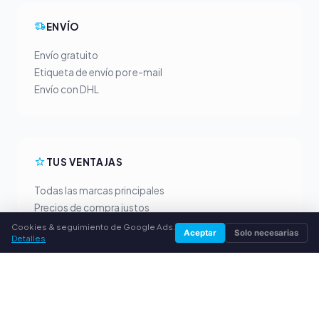
ENVÍO
Envío gratuito
Etiqueta de envío por e-mail
Envío con DHL
TUS VENTAJAS
Todas las marcas principales
Precios de compra justos
Pago anticipado por PayPal
Cookies & seguimiento de Google Ads.
Aceptar
Solo necesarias
Detalles
Asesoramiento personalizado
SERVICIO