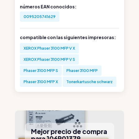
números EAN conocidos:
0095205741629
compatible con las siguientes impresoras:
XEROX Phaser 3100 MFP V X
XEROX Phaser 3100 MFP V S
Phaser 3100 MFP S
Phaser 3100 MFP
Phaser 3100 MFP X
Tonerkartusche schwarz
Mejor precio de compra
para 106R01379