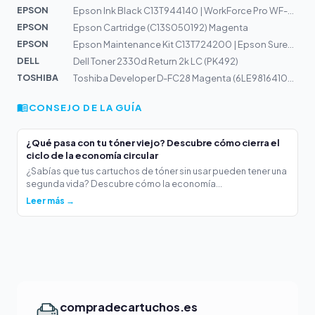
EPSON
Epson Ink Black C13T944140 | WorkForce Pro WF-C5210, WF...
EPSON
Epson Cartridge (C13S050192) Magenta
EPSON
Epson Maintenance Kit C13T724200 | Epson SureColor SC-F...
DELL
Dell Toner 2330d Return 2k LC (PK492)
TOSHIBA
Toshiba Developer D-FC28 Magenta (6LE98164100) 24k
CONSEJO DE LA GUÍA
¿Qué pasa con tu tóner viejo? Descubre cómo cierra el
ciclo de la economía circular
¿Sabías que tus cartuchos de tóner sin usar pueden tener una
segunda vida? Descubre cómo la economía...
Leer más →
compradecartuchos.es