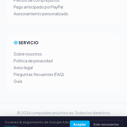
Precios de compra justos
Pago anticipado por PayPal
Asesoramiento personalizado
SERVICIO
Sobre nosotros
Política de privacidad
Aviso legal
Preguntas frecuentes (FAQ)
Guía
© 2026 compradecartuchos.es. Todos los derechos
reservados.
Cookies & seguimiento de Google Ads.
Vender tóner en tu ciudad
Aceptar
Solo necesarias
Detalles