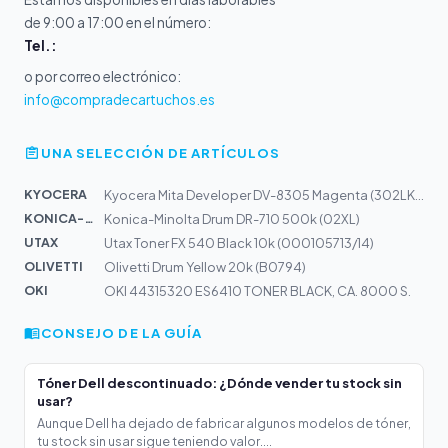
de 9:00 a 17:00 en el número:
Tel.:
o por correo electrónico:
info@compradecartuchos.es
UNA SELECCIÓN DE ARTÍCULOS
KYOCERA
Kyocera Mita Developer DV-8305 Magenta (302LK93040)
KONICA-MIN...
Konica-Minolta Drum DR-710 500k (02XL)
UTAX
Utax Toner FX 540 Black 10k (000105713/14)
OLIVETTI
Olivetti Drum Yellow 20k (B0794)
OKI
OKI 44315320 ES6410 TONER BLACK, CA. 8000 S.
CONSEJO DE LA GUÍA
Tóner Dell descontinuado: ¿Dónde vender tu stock sin
usar?
Aunque Dell ha dejado de fabricar algunos modelos de tóner,
tu stock sin usar sigue teniendo valor....