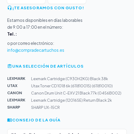
¡TE ASESORAMOS CON GUSTO!
Estamos disponibles en días laborables
de 9:00 a 17:00 en el número:
Tel.:
o por correo electrónico:
info@compradecartuchos.es
UNA SELECCIÓN DE ARTÍCULOS
LEXMARK
Lexmark Cartridge (C930H2KG) Black 38k
UTAX
Utax Toner CD 1018 6k (611810015) (611810010)
CANON
Canon Drum Unit C-EXV 21 Black 77k (0456B002)
LEXMARK
Lexmark Cartridge (12016SE) Return Black 2k
SHARP
SHARP UX-15CR
CONSEJO DE LA GUÍA