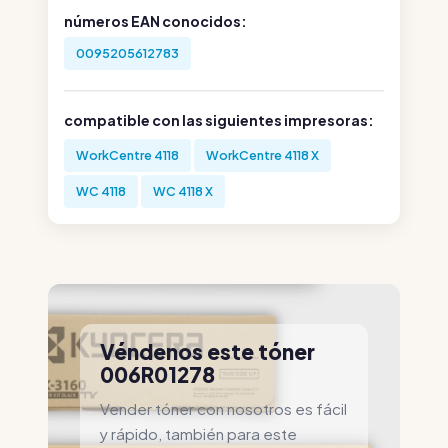
números EAN conocidos:
0095205612783
compatible con las siguientes impresoras:
WorkCentre 4118
WorkCentre 4118 X
WC 4118
WC 4118 X
Véndenos este tóner
006R01278
Vender tóner con nosotros es fácil
y rápido, también para este