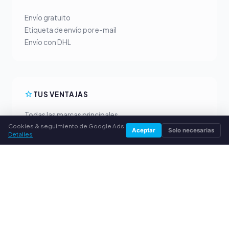
Envío gratuito
Etiqueta de envío por e-mail
Envío con DHL
TUS VENTAJAS
Todas las marcas principales
Cookies & seguimiento de Google Ads.
Precios de compra justos
Aceptar
Solo necesarias
Detalles
Pago anticipado por PayPal
Asesoramiento personalizado
SERVICIO
Sobre nosotros