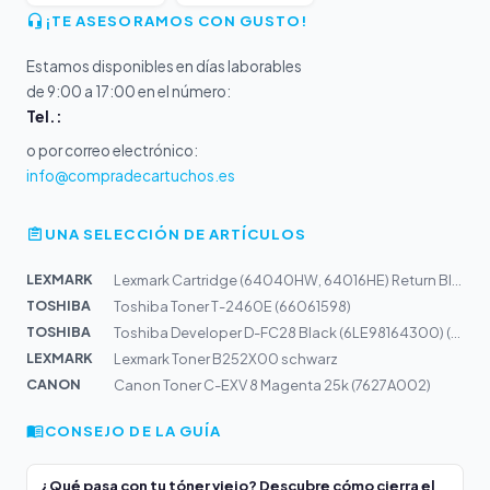
¡TE ASESORAMOS CON GUSTO!
Estamos disponibles en días laborables
de 9:00 a 17:00 en el número:
Tel.:
o por correo electrónico:
info@compradecartuchos.es
UNA SELECCIÓN DE ARTÍCULOS
LEXMARK
Lexmark Cartridge (64040HW, 64016HE) Return Black 21k
TOSHIBA
Toshiba Toner T-2460E (66061598)
TOSHIBA
Toshiba Developer D-FC28 Black (6LE98164300) (6LH479473...
LEXMARK
Lexmark Toner B252X00 schwarz
CANON
Canon Toner C-EXV 8 Magenta 25k (7627A002)
CONSEJO DE LA GUÍA
¿Qué pasa con tu tóner viejo? Descubre cómo cierra el