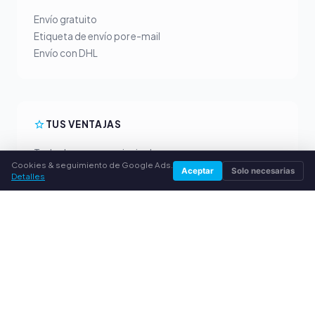
Envío gratuito
Etiqueta de envío por e-mail
Envío con DHL
TUS VENTAJAS
Todas las marcas principales
Cookies & seguimiento de Google Ads.
Precios de compra justos
Aceptar
Solo necesarias
Detalles
Pago anticipado por PayPal
Asesoramiento personalizado
SERVICIO
Sobre nosotros