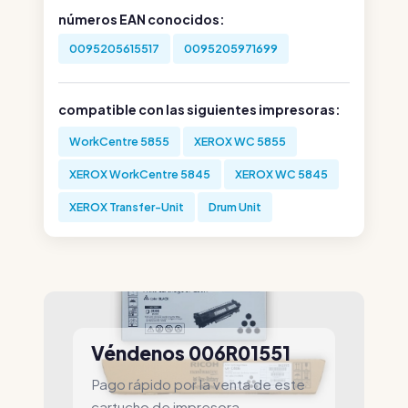
números EAN conocidos:
0095205615517
0095205971699
compatible con las siguientes impresoras:
WorkCentre 5855
XEROX WC 5855
XEROX WorkCentre 5845
XEROX WC 5845
XEROX Transfer-Unit
Drum Unit
Véndenos 006R01551
Pago rápido por la venta de este
cartucho de impresora