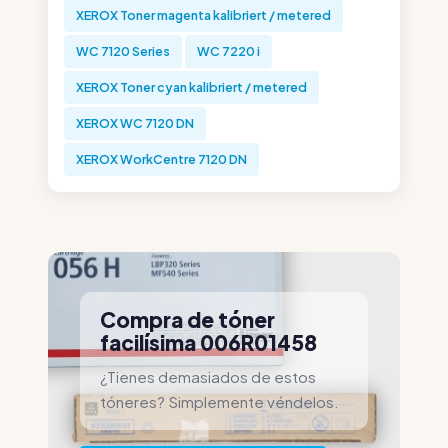
XEROX Toner magenta kalibriert / metered
WC 7120 Series
WC 7220 i
XEROX Toner cyan kalibriert / metered
XEROX WC 7120 DN
XEROX WorkCentre 7120 DN
Compra de tóner
facilísima 006R01458
¿Tienes demasiados de estos
tóneres? Simplemente véndelos.