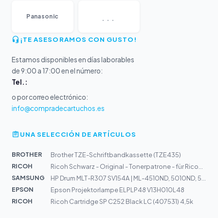
...
Panasonic
¡TE ASESORAMOS CON GUSTO!
Estamos disponibles en días laborables
de 9:00 a 17:00 en el número:
Tel.:
o por correo electrónico:
info@compradecartuchos.es
UNA SELECCIÓN DE ARTÍCULOS
BROTHER
Brother TZE-Schriftbandkassette (TZE435)
RICOH
Ricoh Schwarz - Original - Tonerpatrone - für Ricoh Afi...
SAMSUNG
HP Drum MLT-R307 SV154A | ML-4510ND, 5010ND, 5015ND
EPSON
Epson Projektorlampe ELPLP48 V13H010L48
RICOH
Ricoh Cartridge SP C252 Black LC (407531) 4,5k