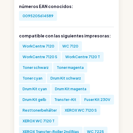
números EAN conocidos:
0095205614589
compatible con las siguientes impresoras:
WorkCentre 7120
WC 7120
WorkCentre 7120 S
WorkCentre 7120 T
Toner schwarz
Toner magenta
Toner cyan
Drum Kit schwarz
Drum Kit cyan
Drum Kit magenta
Drum Kit gelb
Transfer-Kit
Fuser Kit 230V
Resttonerbehälter
XEROX WC 7120 S
XEROX WC 7120 T
XEROX Transfer-Roller 2nd Bias
WC 7225