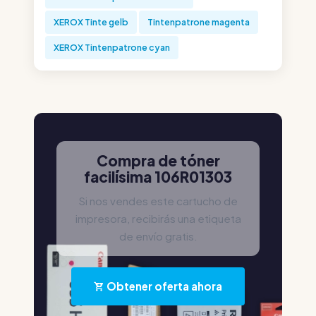
XEROX Tinte gelb
Tintenpatrone magenta
XEROX Tintenpatrone cyan
Compra de tóner
facilísima 106R01303
Si nos vendes este cartucho de
impresora, recibirás una etiqueta
de envío gratis.
Obtener oferta ahora