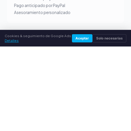
Pago anticipado por PayPal
Asesoramiento personalizado
Cookies & seguimiento de Google Ads.
Aceptar
Solo necesarias
Detalles
SERVICIO
Sobre nosotros
Política de privacidad
Aviso legal
Preguntas frecuentes (FAQ)
Guía
© 2026 compradecartuchos.es. Todos los derechos
reservados.
Vender tóner en tu ciudad