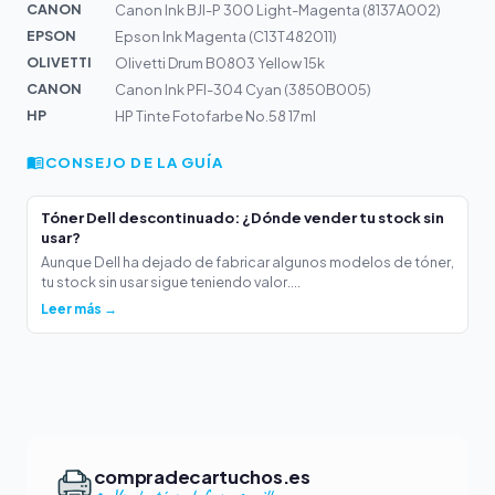
CANON
Canon Ink BJI-P 300 Light-Magenta (8137A002)
EPSON
Epson Ink Magenta (C13T482011)
OLIVETTI
Olivetti Drum B0803 Yellow 15k
CANON
Canon Ink PFI-304 Cyan (3850B005)
HP
HP Tinte Fotofarbe No.58 17ml
CONSEJO DE LA GUÍA
Tóner Dell descontinuado: ¿Dónde vender tu stock sin
usar?
Aunque Dell ha dejado de fabricar algunos modelos de tóner,
tu stock sin usar sigue teniendo valor....
Leer más →
compradecartuchos.es