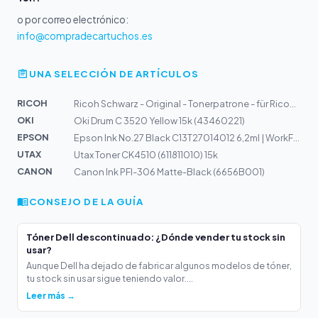
o por correo electrónico:
info@compradecartuchos.es
UNA SELECCIÓN DE ARTÍCULOS
RICOH
Ricoh Schwarz - Original - Tonerpatrone - für Ricoh Afi...
OKI
Oki Drum C 3520 Yellow 15k (43460221)
EPSON
Epson Ink No.27 Black C13T27014012 6,2ml | WorkForce WF...
UTAX
Utax Toner CK4510 (611811010) 15k
CANON
Canon Ink PFI-306 Matte-Black (6656B001)
CONSEJO DE LA GUÍA
Tóner Dell descontinuado: ¿Dónde vender tu stock sin
usar?
Aunque Dell ha dejado de fabricar algunos modelos de tóner,
tu stock sin usar sigue teniendo valor....
Leer más →