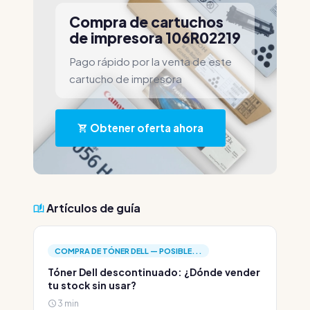
Compra de cartuchos
de impresora 106R02219
Pago rápido por la venta de este
cartucho de impresora
Obtener oferta ahora
Artículos de guía
COMPRA DE TÓNER DELL — POSIBLE...
Tóner Dell descontinuado: ¿Dónde vender
tu stock sin usar?
3 min