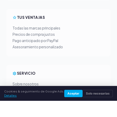
TUS VENTAJAS
Todas las marcas principales
Precios de compra justos
Pago anticipado por PayPal
Asesoramiento personalizado
SERVICIO
Sobre nosotros
Política de privacidad
Cookies & seguimiento de Google Ads.
Aceptar
Solo necesarias
Detalles
Aviso legal
Preguntas frecuentes (FAQ)
Guía