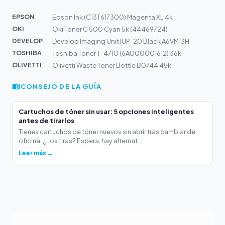
EPSON
Epson Ink (C13T617300) Magenta XL 4k
OKI
Oki Toner C 500 Cyan 5k (44469724)
DEVELOP
Develop Imaging Unit IUP-20 Black A6VM13H
TOSHIBA
Toshiba Toner T-4710 (6A000001612) 36k
OLIVETTI
Olivetti Waste Toner Bottle B0744 45k
CONSEJO DE LA GUÍA
Cartuchos de tóner sin usar: 5 opciones inteligentes
antes de tirarlos
Tienes cartuchos de tóner nuevos sin abrir tras cambiar de
oficina. ¿Los tiras? Espera, hay alternat...
Leer más →