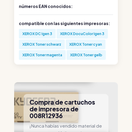
números EAN conocidos:
compatible con las siguientes impresoras:
XEROX DC Igen 3
XEROX DocuColor Igen 3
XEROX Toner schwarz
XEROX Toner cyan
XEROX Toner magenta
XEROX Toner gelb
Compra de cartuchos
de impresora de
008R12936
¡Nunca habías vendido material de