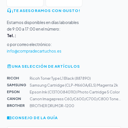
¡TE ASESORAMOS CON GUSTO!
Estamos disponibles en días laborables
de 9:00 a 17:00 en el número:
Tel.:
o por correo electrónico:
info@compradecartuchos.es
UNA SELECCIÓN DE ARTÍCULOS
RICOH
Ricoh Toner Type L1 Black (887890)
SAMSUNG
Samsung Cartridge (CLP-M660A/ELS) Magenta 2k
EPSON
Epson Ink (C13T00840110) Photo Cartridge 5 Color
CANON
Canon Imagepress C60/C600/C700/C800 Toner Yellow, 39500...
BROTHER
BROTHER DRUM DR-1200
CONSEJO DE LA GUÍA