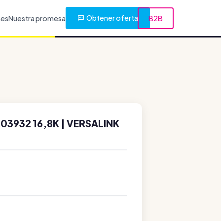
Obtener oferta
nes
Nuestra promesa
B2B
03932 16,8K | VERSALINK