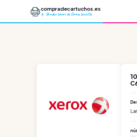
compradecartuchos.es
Vender tóner de forma sencilla
10
C
Des
La
nú