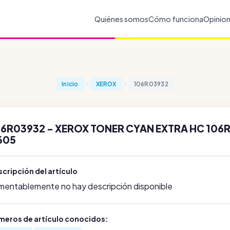
Quiénes somos
Cómo funciona
Opinio
Inicio
XEROX
106R03932
6R03932 - XEROX TONER CYAN EXTRA HC 106R
605
cripción del artículo
mentablemente no hay descripción disponible
meros de artículo conocidos: