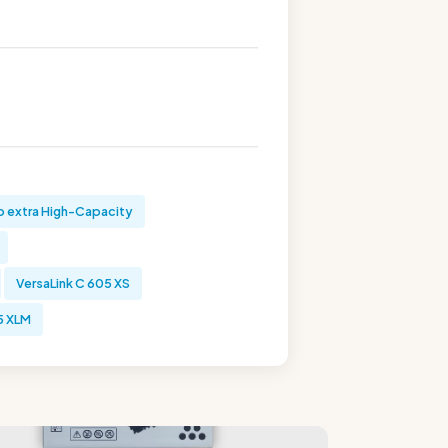
b extra High-Capacity
VersaLink C 605 XS
5 XLM