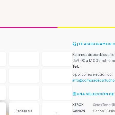
¡TE ASESORAMOS 
Estamos disponibles en dí
de 9:00 a 17:00 en el núm
Tel.:
o por correo electrónico:
info@compradecartucho
UNA SELECCIÓN DE
XEROX
Xerox Toner 
...
CANON
Panasonic
Canon PS Prin