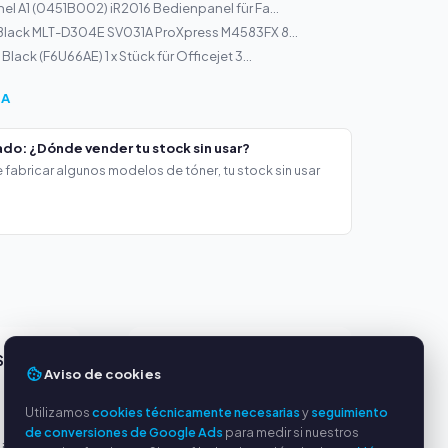
el A1 (0451B002) iR2016 Bedienpanel für Fa...
Black MLT-D304E SV031A ProXpress M4583FX 8...
Black (F6U66AE) 1 x Stück für Officejet 3...
ÍA
do: ¿Dónde vender tu stock sin usar?
 fabricar algunos modelos de tóner, tu stock sin usar
S
SERVICIO
Aviso de cookies
Sobre nosotros
Utilizamos
cookies técnicamente necesarias
y
seguimiento
Política de privacidad
de conversiones de Google Ads
para medir si nuestros