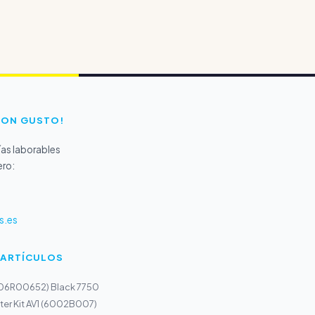
CON GUSTO!
as laborables
ero:
s.es
 ARTÍCULOS
(106R00652) Black 7750
ter Kit AV1 (6002B007)