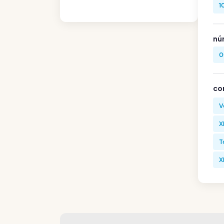
1
nú
0
co
V
X
T
X