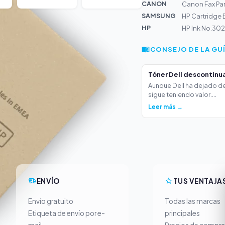
CANON
Canon Fax Pan
SAMSUNG
HP Cartridge 
HP
HP Ink No.302 
CONSEJO DE LA GU
Tóner Dell descontinua
Aunque Dell ha dejado de
sigue teniendo valor....
Leer más →
ENVÍO
TUS VENTAJA
Envío gratuito
Todas las marcas
Etiqueta de envío por e-
principales