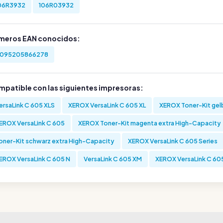
06R3932
106R03932
meros EAN conocidos:
095205866278
mpatible con las siguientes impresoras:
ersaLink C 605 XLS
XEROX VersaLink C 605 XL
XEROX Toner-Kit gel
EROX VersaLink C 605
XEROX Toner-Kit magenta extra High-Capacity
oner-Kit schwarz extra High-Capacity
XEROX VersaLink C 605 Series
EROX VersaLink C 605 N
VersaLink C 605 XM
XEROX VersaLink C 60