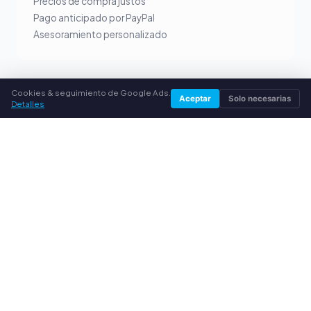
Precios de compra justos
Pago anticipado por PayPal
Asesoramiento personalizado
Cookies & seguimiento de Google Ads.
Aceptar
Solo necesarias
Detalles
SERVICIO
Sobre nosotros
Política de privacidad
Aviso legal
Preguntas frecuentes (FAQ)
Guía
© 2026 compradecartuchos.es. Todos los derechos
reservados.
Vender tóner en tu ciudad