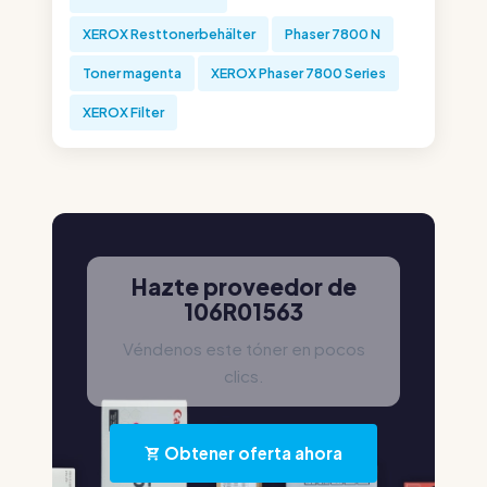
XEROX Resttonerbehälter
Phaser 7800 N
Toner magenta
XEROX Phaser 7800 Series
XEROX Filter
Hazte proveedor de
106R01563
Véndenos este tóner en pocos
clics.
Obtener oferta ahora