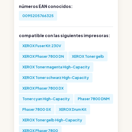
números EAN conocidos:
0095205766325
compatible con las siguientes impresoras:
XEROX Fuser Kit 230V
XEROX Phaser 7800 DN
XEROX Toner gelb
XEROX Toner magenta High-Capacity
XEROX Toner schwarz High-Capacity
XEROX Phaser 7800 DX
Toner cyan High-Capacity
Phaser 7800 DNM
Phaser 7800 GX
XEROX Drum Kit
XEROX Toner gelb High-Capacity
XEROX Phaser 7800