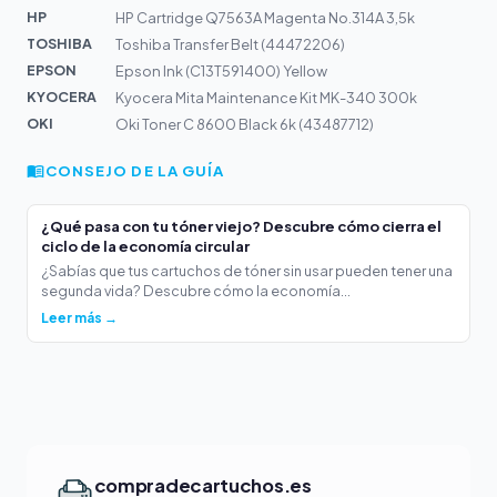
HP
HP Cartridge Q7563A Magenta No.314A 3,5k
TOSHIBA
Toshiba Transfer Belt (44472206)
EPSON
Epson Ink (C13T591400) Yellow
KYOCERA
Kyocera Mita Maintenance Kit MK-340 300k
OKI
Oki Toner C 8600 Black 6k (43487712)
CONSEJO DE LA GUÍA
¿Qué pasa con tu tóner viejo? Descubre cómo cierra el
ciclo de la economía circular
¿Sabías que tus cartuchos de tóner sin usar pueden tener una
segunda vida? Descubre cómo la economía...
Leer más →
compradecartuchos.es