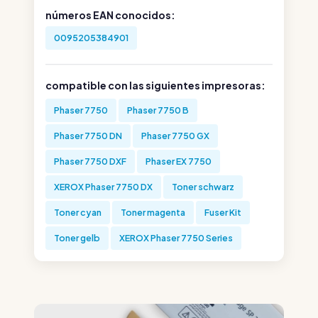
números EAN conocidos:
0095205384901
compatible con las siguientes impresoras:
Phaser 7750
Phaser 7750 B
Phaser 7750 DN
Phaser 7750 GX
Phaser 7750 DXF
Phaser EX 7750
XEROX Phaser 7750 DX
Toner schwarz
Toner cyan
Toner magenta
Fuser Kit
Toner gelb
XEROX Phaser 7750 Series