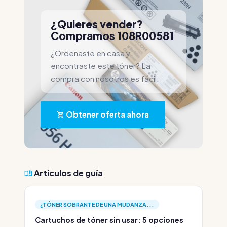
¿Quieres vender?
Compramos 108R00581
¿Ordenaste en casa y
encontraste este tóner? La
compra con nosotros es fácil.
Obtener oferta ahora
Artículos de guía
¿TÓNER SOBRANTE DE UNA MUDANZA...
Cartuchos de tóner sin usar: 5 opciones