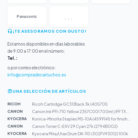
...
Panasonic
¡TE ASESORAMOS CON GUSTO!
Estamos disponibles en días laborables
de 9:00 a 17:00 en el número:
Tel.:
o por correo electrónico:
info@compradecartuchos.es
UNA SELECCIÓN DE ARTÍCULOS
RICOH
Ricoh Cartridge GC31 Black 3k (405701)
CANON
Canon Ink PFI-710 Yellow 2357C001 700ml | iPF TX2000, T...
KYOCERA
Konica-Minolta Staples MS-10A (4599141) for finsiher FS...
CANON
Canon Toner C-EXV 29 Cyan 27k (2794B002)
KYOCERA
Kyocera Mita/Utax Drum DK-110 (302FV93012) 100k