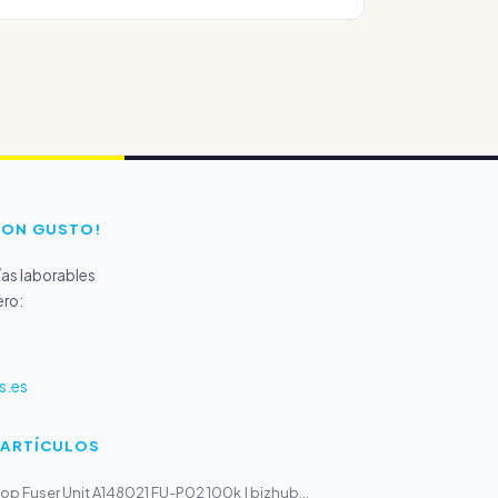
CON GUSTO!
as laborables
ero:
s.es
 ARTÍCULOS
p Fuser Unit A148021 FU-P02 100k | bizhub...