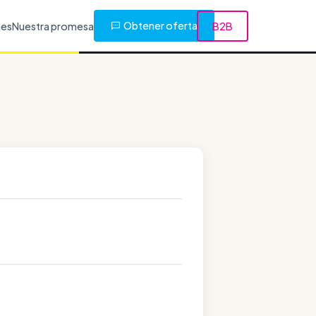
Obtener oferta
nes
Nuestra promesa
B2B