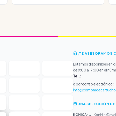
¡TE ASESORAMOS 
Estamos disponibles en dí
de 9:00 a 17:00 en el núm
Tel.:
o por correo electrónico:
info@compradecartucho
UNA SELECCIÓN DE
KONICA-MIN...
KonMin/Develo