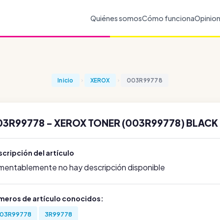
Quiénes somos
Cómo funciona
Opinio
Inicio
XEROX
003R99778
03R99778 - XEROX TONER (003R99778) BLACK
cripción del artículo
mentablemente no hay descripción disponible
meros de artículo conocidos:
03R99778
3R99778