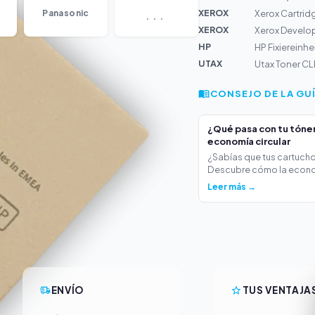
...
XEROX
Panasonic
Xerox Cartrid
XEROX
Xerox Develo
HP
HP Fixiereinhe
UTAX
Utax Toner CL
CONSEJO DE LA GU
¿Qué pasa con tu tóner 
economía circular
¿Sabías que tus cartucho
Descubre cómo la econo
Leer más →
ENVÍO
TUS VENTAJA