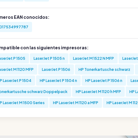
meros EAN conocidos:
017534997787
mpatible con las siguientes impresoras:
aserJet P 1505
LaserJet P 1505 n
LaserJet M 1522 N MFP
LaserJet
aserJet M 1120 MFP
LaserJet P 1506
HP Tonerkartusche schwarz
P LaserJet P 1504
HP LaserJet P 1504 n
HP LaserJet P 1506 n
Las
onerkartusche schwarz Doppelpack
HP LaserJet M 1120 h MFP
HP L
P LaserJet M 1500 Series
HP LaserJet M 1120 a MFP
HP LaserJet M 112