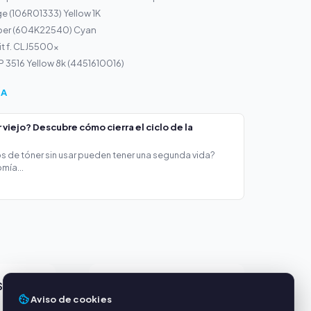
ge (106R01333) Yellow 1K
per (604K22540) Cyan
it f. CLJ5500x
P 3516 Yellow 8k (4451610016)
ÍA
viejo? Descubre cómo cierra el ciclo de la
s de tóner sin usar pueden tener una segunda vida?
mía...
S
SERVICIO
Aviso de cookies