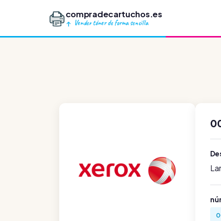
compradecartuchos.es
Vender tóner de forma sencilla
0
Des
La
nú
0