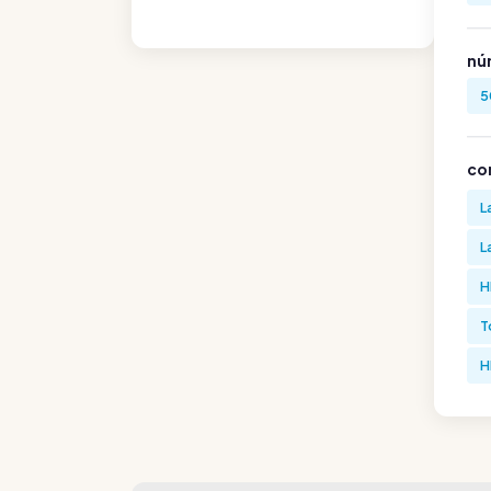
nú
5
co
L
L
H
T
H