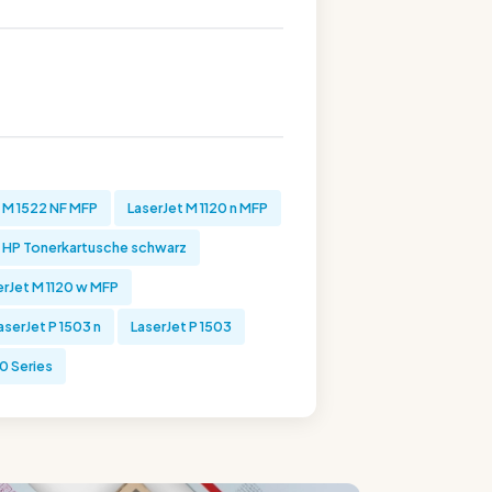
 M 1522 NF MFP
LaserJet M 1120 n MFP
HP Tonerkartusche schwarz
erJet M 1120 w MFP
aserJet P 1503 n
LaserJet P 1503
0 Series