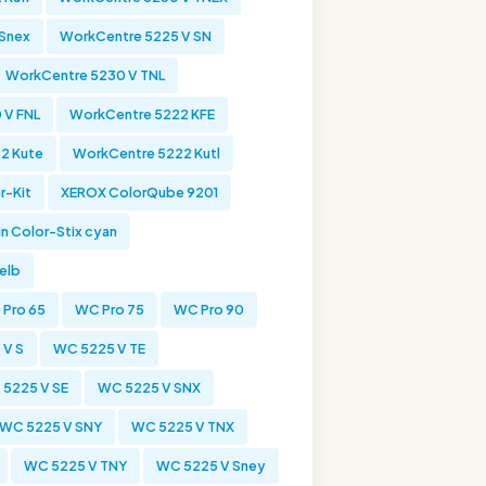
Snex
WorkCentre 5225 V SN
WorkCentre 5230 V TNL
 V FNL
WorkCentre 5222 KFE
2 Kute
WorkCentre 5222 Kutl
r-Kit
XEROX ColorQube 9201
in Color-Stix cyan
gelb
Pro 65
WC Pro 75
WC Pro 90
 V S
WC 5225 V TE
5225 V SE
WC 5225 V SNX
WC 5225 V SNY
WC 5225 V TNX
WC 5225 V TNY
WC 5225 V Sney