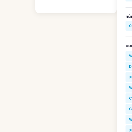
nú
0
co
W
D
X
W
C
C
W
X