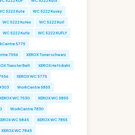
WC 5222 KUF
WC 5222 Kutx
WC 5222 Kute
WC 5222 Kusey
WC 5222 Kufex
WC 5222 Kutl
WC 5222 Kutlx
WC 5222 KUFLY
kCentre 5775
ntre 7556
XEROX Toner schwarz
OX Transfer Belt
XEROX Heftdraht
7556
XEROX WC 5775
9303
WorkCentre 5855
XEROX WC 7530
XEROX WC 5855
0
WorkCentre 7830
XEROX WC 5845
XEROX WC 7855
XEROX WC 7845