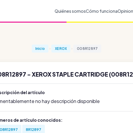
Quiénes somos
Cómo funciona
Opinio
Inicio
XEROX
008R12897
08R12897 - XEROX STAPLE CARTRIDGE (008R12
cripción del artículo
mentablemente no hay descripción disponible
meros de artículo conocidos:
08R12897
8R12897