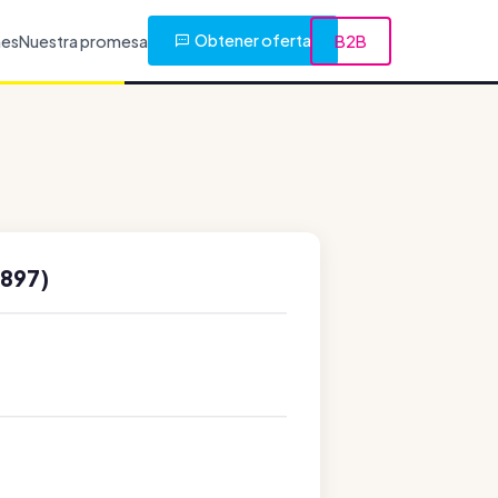
Obtener oferta
nes
Nuestra promesa
B2B
897)