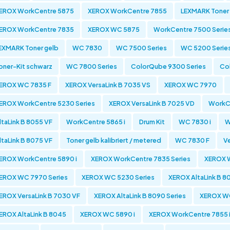
EROX WorkCentre 5875
XEROX WorkCentre 7855
LEXMARK Toner
EROX WorkCentre 7835
XEROX WC 5875
WorkCentre 7500 Serie
EXMARK Toner gelb
WC 7830
WC 7500 Series
WC 5200 Serie
oner-Kit schwarz
WC 7800 Series
ColorQube 9300 Series
Co
EROX WC 7835 F
XEROX VersaLink B 7035 VS
XEROX WC 7970
EROX WorkCentre 5230 Series
XEROX VersaLink B 7025 VD
WorkCe
ltaLink B 8055 VF
WorkCentre 5865 i
Drum Kit
WC 7830 i
W
ltaLink B 8075 VF
Toner gelb kalibriert / metered
WC 7830 F
Ve
EROX WorkCentre 5890 i
XEROX WorkCentre 7835 Series
XEROX W
EROX WC 7970 Series
XEROX WC 5230 Series
XEROX AltaLink B 8
EROX VersaLink B 7030 VF
XEROX AltaLink B 8090 Series
XEROX WC
EROX AltaLink B 8045
XEROX WC 5890 i
XEROX WorkCentre 7855 