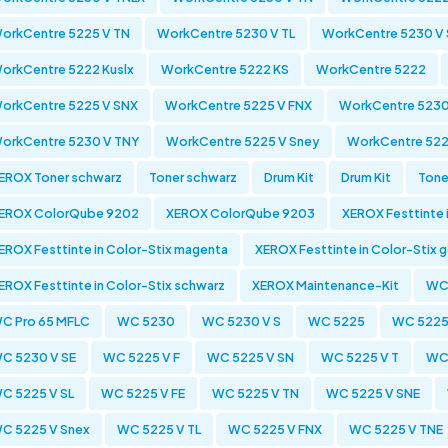
orkCentre 5225 V TN
WorkCentre 5230 V TL
WorkCentre 5230 V 
orkCentre 5222 Kuslx
WorkCentre 5222 KS
WorkCentre 5222
orkCentre 5225 V SNX
WorkCentre 5225 V FNX
WorkCentre 5230
orkCentre 5230 V TNY
WorkCentre 5225 V Sney
WorkCentre 522
EROX Toner schwarz
Toner schwarz
Drum Kit
Drum Kit
Tone
EROX ColorQube 9202
XEROX ColorQube 9203
XEROX Festtinte 
EROX Festtinte in Color-Stix magenta
XEROX Festtinte in Color-Stix 
EROX Festtinte in Color-Stix schwarz
XEROX Maintenance-Kit
WC 
C Pro 65 MFLC
WC 5230
WC 5230 V S
WC 5225
WC 5225
C 5230 V SE
WC 5225 V F
WC 5225 V SN
WC 5225 V T
WC 
C 5225 V SL
WC 5225 V FE
WC 5225 V TN
WC 5225 V SNE
C 5225 V Snex
WC 5225 V TL
WC 5225 V FNX
WC 5225 V TNE