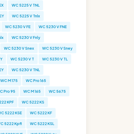
EX
WC 5225 V TNL
EY
WC 5225 V Tnlx
WC 5230 V FE
WC 5230 V FNE
lx
WC 5230 V Fnly
WC 5230 V Snex
WC 5230 V Sney
NY
WC 5230 V T
WC 5230 V TL
EY
WC 5230 V TNL
WC M 175
WC Pro 165
C Pro 95
WC M 165
WC 5675
222 KPF
WC 5222 KS
C 5222 KSE
WC 5222 KF
C 5222 Kpfl
WC 5222 KSL