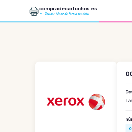
compradecartuchos.es
Vender tóner de forma sencilla
0
Des
La
nú
0