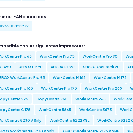
meros EAN conocidos:
095205828979
mpatible con las siguientes impresoras:
orkCentre Pro 65
WorkCentre Pro 75
WorkCentre Pro 90
Wor
C 490
XEROX DP 90
XEROX DT 90
XEROX Docutech 90
XE
EROX WorkCentre Pro 95
WorkCentre M 165
WorkCentre M 175
orkCentre Pro 165
WorkCentre Pro 175
WorkCentre Pro 265
W
opyCentre 275
CopyCentre 265
WorkCentre 265
WorkCent
opyCentre C 175
WorkCentre 5665
WorkCentre 5675
WorkCe
orkCentre 5230 V Snly
WorkCentre 5222 KSL
WorkCentre 5222 
EROX WorkCentre 5230 V Snlx
XEROX WorkCentre 5225 V SNE
XE