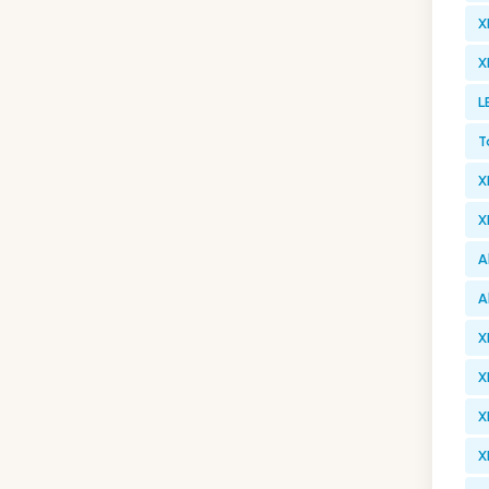
X
X
L
T
X
X
A
A
X
X
X
X