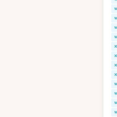
W
W
W
W
X
X
X
X
W
W
W
W