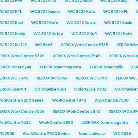
C 5222 KFE
WC 5222 KTU
WC 5222 Kuse
WC 5222 Kusy
C 5222 KTL
WC 5222 Kusex
WC 5222 Kufx
WC 5222 KFL
C 5222 Kusl
WC 5222 Kufe
WC 5222 Kutex
WC 5222 Kuslx
C 5222 Kusly
WC 5222 Kufey
WC 5222 Kufl
WC 5222 Kuflx
C 5222 KUTLY
WC 5665
XEROX WorkCentre 5765
XEROX Wor
EROX WorkCentre 5790
XEROX WorkCentre 7545
XEROX WorkCe
EROX Toner cyan
XEROX Toner magenta
XEROX Toner gelb
XER
EROX WC 7545
XEROX WC 5765
XEROX WC 5790
XEROX WC 
EROX Fuser Kit
ColorQube 9301
ColorQube 9302
ColorQube 
orkCentre 5200 Series
WorkCentre 7845
WorkCentre 7530
EROX WorkCentre 7535
XEROX WorkCentre 5845
XEROX WC 589
orkCentre 7525
WorkCentre 5890
LEXMARK Toner magenta
C 7835
WorkCentre 7800 Series
Toner schwarz
WC 7535