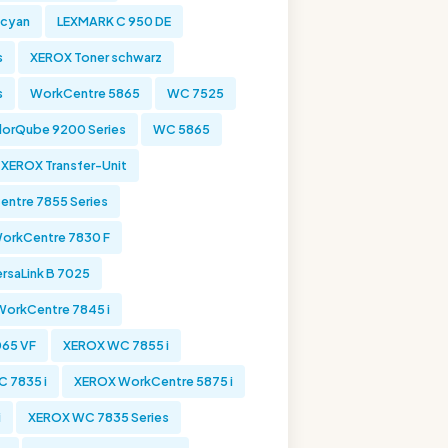
 cyan
LEXMARK C 950 DE
s
XEROX Toner schwarz
s
WorkCentre 5865
WC 7525
lorQube 9200 Series
WC 5865
XEROX Transfer-Unit
ntre 7855 Series
orkCentre 7830 F
rsaLink B 7025
orkCentre 7845 i
065 VF
XEROX WC 7855 i
 7835 i
XEROX WorkCentre 5875 i
i
XEROX WC 7835 Series