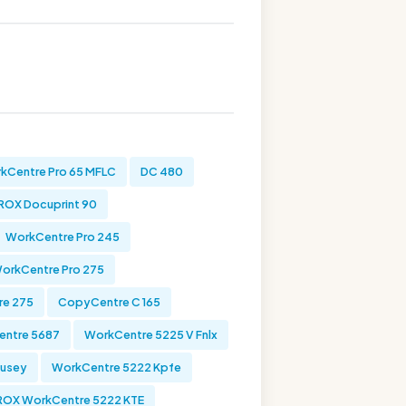
kCentre Pro 65 MFLC
DC 480
ROX Docuprint 90
WorkCentre Pro 245
orkCentre Pro 275
re 275
CopyCentre C 165
ntre 5687
WorkCentre 5225 V Fnlx
Kusey
WorkCentre 5222 Kpfe
ROX WorkCentre 5222 KTE