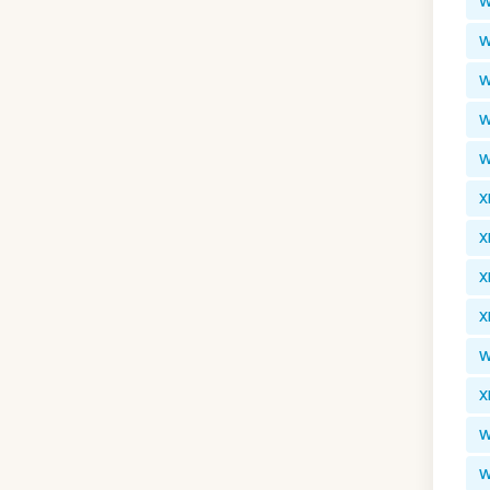
W
W
W
W
W
X
X
X
X
W
X
W
W