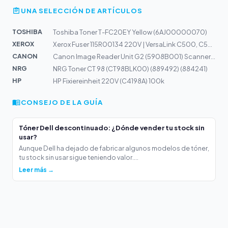
UNA SELECCIÓN DE ARTÍCULOS
TOSHIBA
Toshiba Toner T-FC20EY Yellow (6AJ00000070)
XEROX
Xerox Fuser 115R00134 220V | VersaLink C500, C505
CANON
Canon Image Reader Unit G2 (5908B001) Scannereinheit+Ab...
NRG
NRG Toner CT 98 (CT98BLK00) (889492) (884241)
HP
HP Fixiereinheit 220V (C4198A) 100k
CONSEJO DE LA GUÍA
Tóner Dell descontinuado: ¿Dónde vender tu stock sin
usar?
Aunque Dell ha dejado de fabricar algunos modelos de tóner,
tu stock sin usar sigue teniendo valor....
Leer más →