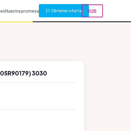
Obtener oferta
nes
Nuestra promesa
B2B
005R90179) 3030