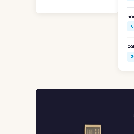
nú
0
co
3