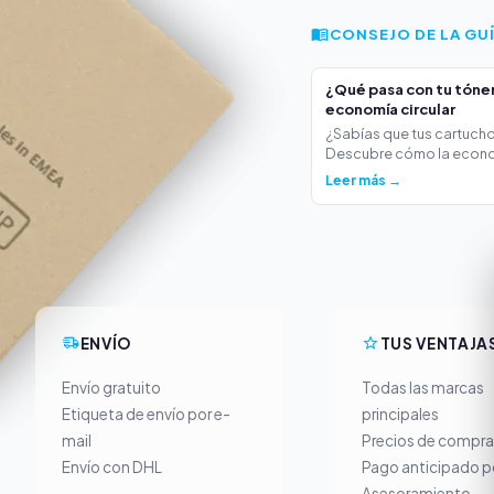
CONSEJO DE LA GU
¿Qué pasa con tu tóner 
economía circular
¿Sabías que tus cartucho
Descubre cómo la econo
Leer más →
ENVÍO
TUS VENTAJA
Envío gratuito
Todas las marcas
Etiqueta de envío por e-
principales
mail
Precios de compra
Envío con DHL
Pago anticipado p
Asesoramiento