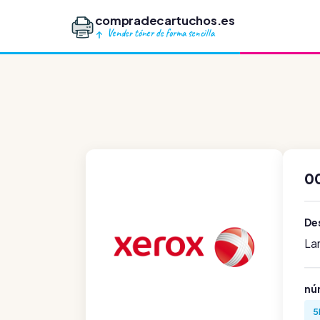
compradecartuchos.es
Vender tóner de forma sencilla
0
Des
La
nú
5