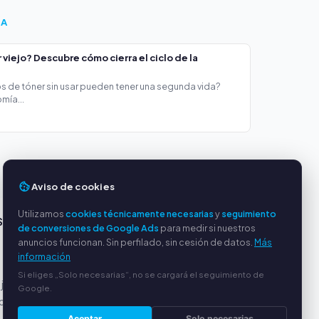
ÍA
viejo? Descubre cómo cierra el ciclo de la
s de tóner sin usar pueden tener una segunda vida?
mía...
Aviso de cookies
Utilizamos
cookies técnicamente necesarias
y
seguimiento
S
SERVICIO
de conversiones de Google Ads
para medir si nuestros
anuncios funcionan. Sin perfilado, sin cesión de datos.
Más
Sobre nosotros
información
Política de privacidad
Si eliges „Solo necesarias“, no se cargará el seguimiento de
 justos
Aviso legal
Google.
or PayPal
Preguntas frecuentes
(FAQ)
Aceptar
Solo necesarias