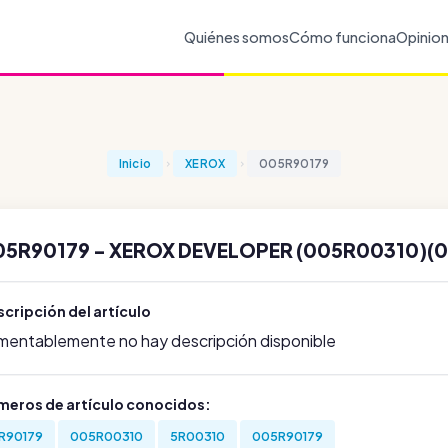
Quiénes somos
Cómo funciona
Opinio
Inicio
XEROX
005R90179
05R90179 - XEROX DEVELOPER (005R00310)(
cripción del artículo
mentablemente no hay descripción disponible
meros de artículo conocidos:
R90179
005R00310
5R00310
005R90179