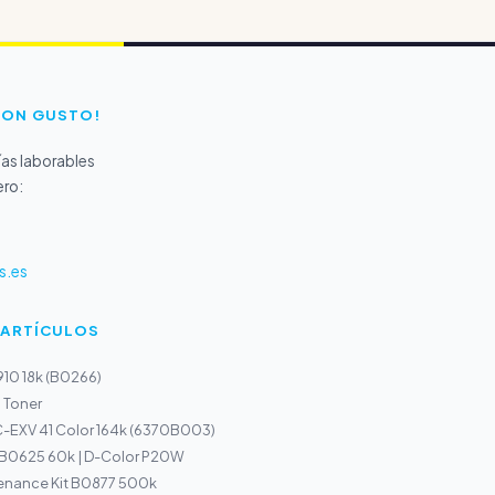
CON GUSTO!
as laborables
ero:
s.es
 ARTÍCULOS
910 18k (B0266)
 Toner
-EXV 41 Color 164k (6370B003)
r B0625 60k | D-Color P20W
tenance Kit B0877 500k