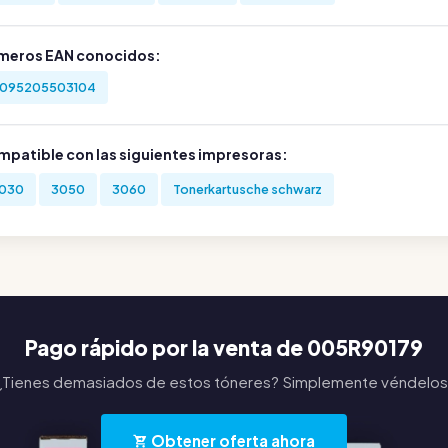
meros EAN conocidos:
095205503104
mpatible con las siguientes impresoras:
030
3050
3060
Tonerkartusche schwarz
Pago rápido por la venta de 005R90179
¿Tienes demasiados de estos tóneres? Simplemente véndelos
Obtener oferta ahora