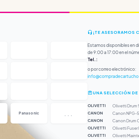
¡TE ASESORAMOS 
Estamos disponibles en dí
de 9:00 a 17:00 en el núm
Tel.:
o por correo electrónico:
info@compradecartucho
UNA SELECCIÓN DE
OLIVETTI
Olivetti Drum 
...
CANON
Panasonic
Canon NPG-5
CANON
Canon Drum C
OLIVETTI
Olivetti Fuse
OLIVETTI
Olivetti Main