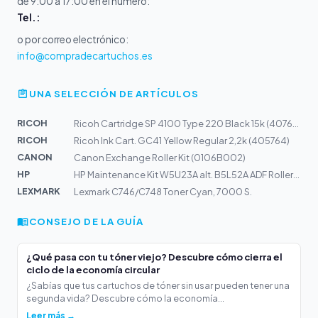
de 9:00 a 17:00 en el número:
Tel.:
o por correo electrónico:
info@compradecartuchos.es
UNA SELECCIÓN DE ARTÍCULOS
RICOH
Ricoh Cartridge SP 4100 Type 220 Black 15k (407649)
RICOH
Ricoh Ink Cart. GC41 Yellow Regular 2,2k (405764)
CANON
Canon Exchange Roller Kit (0106B002)
HP
HP Maintenance Kit W5U23A alt. B5L52A ADF RollertReplac...
LEXMARK
Lexmark C746/C748 Toner Cyan, 7000 S.
CONSEJO DE LA GUÍA
¿Qué pasa con tu tóner viejo? Descubre cómo cierra el
ciclo de la economía circular
¿Sabías que tus cartuchos de tóner sin usar pueden tener una
segunda vida? Descubre cómo la economía...
Leer más →