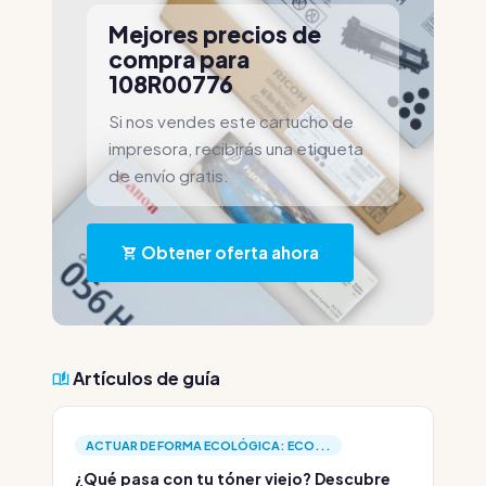
Mejores precios de
compra para
108R00776
Si nos vendes este cartucho de
impresora, recibirás una etiqueta
de envío gratis.
Obtener oferta ahora
Artículos de guía
ACTUAR DE FORMA ECOLÓGICA: ECO...
¿Qué pasa con tu tóner viejo? Descubre