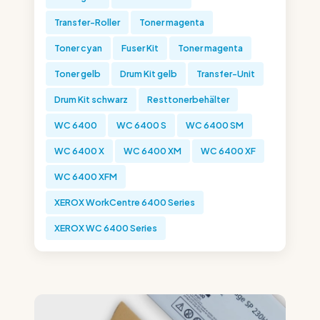
Transfer-Roller
Toner magenta
Toner cyan
Fuser Kit
Toner magenta
Toner gelb
Drum Kit gelb
Transfer-Unit
Drum Kit schwarz
Resttonerbehälter
WC 6400
WC 6400 S
WC 6400 SM
WC 6400 X
WC 6400 XM
WC 6400 XF
WC 6400 XFM
XEROX WorkCentre 6400 Series
XEROX WC 6400 Series