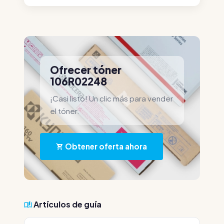
Ofrecer tóner
106R02248
¡Casi listo! Un clic más para vender
el tóner.
Obtener oferta ahora
Artículos de guía