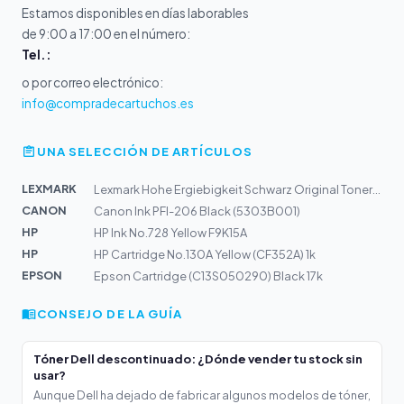
Estamos disponibles en días laborables
de 9:00 a 17:00 en el número:
Tel.:
o por correo electrónico:
info@compradecartuchos.es
UNA SELECCIÓN DE ARTÍCULOS
LEXMARK
Lexmark Hohe Ergiebigkeit Schwarz Original Tonerpatrone...
CANON
Canon Ink PFI-206 Black (5303B001)
HP
HP Ink No.728 Yellow F9K15A
HP
HP Cartridge No.130A Yellow (CF352A) 1k
EPSON
Epson Cartridge (C13S050290) Black 17k
CONSEJO DE LA GUÍA
Tóner Dell descontinuado: ¿Dónde vender tu stock sin
usar?
Aunque Dell ha dejado de fabricar algunos modelos de tóner,