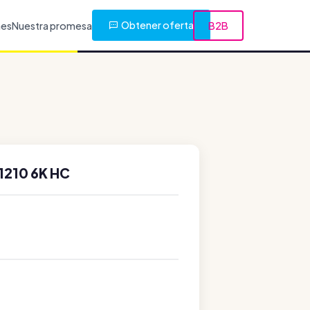
Obtener oferta
nes
Nuestra promesa
B2B
1210 6K HC