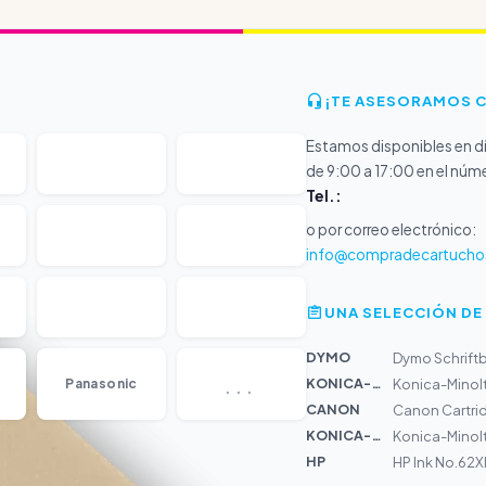
¡TE ASESORAMOS 
Estamos disponibles en dí
de 9:00 a 17:00 en el núm
Tel.:
o por correo electrónico:
info@compradecartucho
UNA SELECCIÓN DE
DYMO
Dymo Schrift
...
KONICA-MIN...
Panasonic
Konica-Minol
CANON
Canon Cartri
KONICA-MIN...
Konica-Minolt
HP
HP Ink No.62X