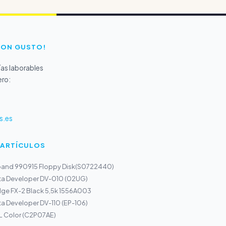
CON GUSTO!
as laborables
ero:
s.es
 ARTÍCULOS
band 990915 Floppy Disk(S0722440)
ta Developer DV-010 (02UG)
dge FX-2 Black 5,5k 1556A003
a Developer DV-110 (EP-106)
L Color (C2P07AE)