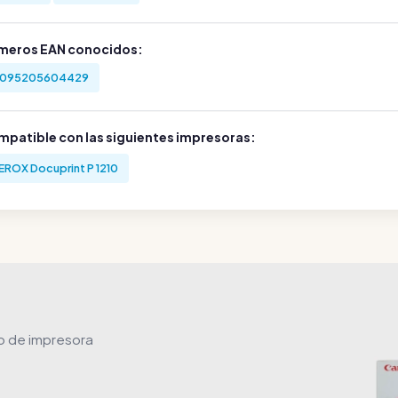
meros EAN conocidos:
095205604429
mpatible con las siguientes impresoras:
EROX Docuprint P 1210
ho de impresora