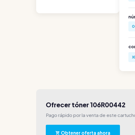
nú
0
co
X
Ofrecer tóner 106R00442
Pago rápido por la venta de este cartuc
Obtener oferta ahora