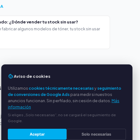
ÍA
do: ¿Dónde vender tu stock sin usar?
 fabricar algunos modelos de tóner, tu stock sin usar
Aviso de cookies
S
SERVICIO
Utilizamos
cookies técnicamente necesarias
y
seguimiento
de conversiones de Google Ads
para medir si nuestros
anuncios funcionan. Sin perfilado, sin cesión de datos.
Más
Sobre nosotros
información
Política de privacidad
Si eliges „Solo necesarias“, no se cargará el seguimiento de
 justos
Aviso legal
Google.
or PayPal
Preguntas frecuentes
(FAQ)
Aceptar
Solo necesarias
Guía