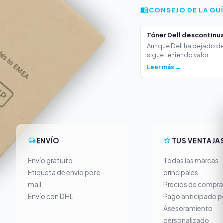
CONSEJO DE LA GU
Tóner Dell descontinua
Aunque Dell ha dejado de
sigue teniendo valor....
Leer más →
ENVÍO
TUS VENTAJA
Envío gratuito
Todas las marcas
Etiqueta de envío por e-
principales
mail
Precios de compra
Envío con DHL
Pago anticipado p
Asesoramiento
personalizado