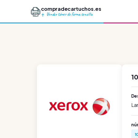
compradecartuchos.es
Vender tóner de forma sencilla
1
Des
La
nú
1