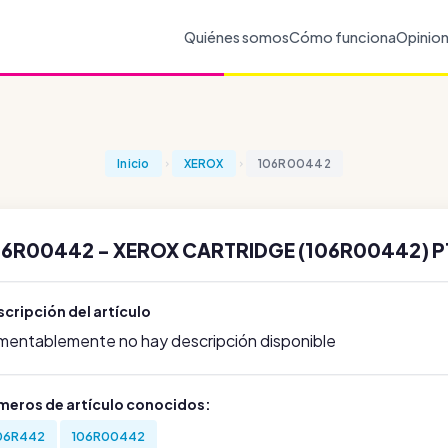
Quiénes somos
Cómo funciona
Opinio
Inicio
XEROX
106R00442
06R00442 - XEROX CARTRIDGE (106R00442) P
cripción del artículo
mentablemente no hay descripción disponible
meros de artículo conocidos:
06R442
106R00442