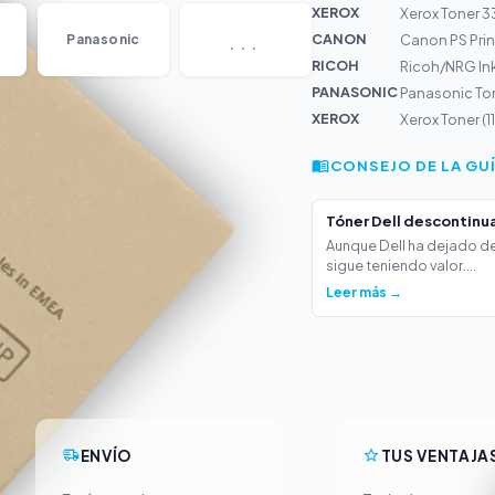
XEROX
Xerox Toner 
...
CANON
Panasonic
Canon PS Print
RICOH
Ricoh/NRG Ink
PANASONIC
Panasonic To
XEROX
Xerox Toner (
CONSEJO DE LA GU
Tóner Dell descontinua
Aunque Dell ha dejado de
sigue teniendo valor....
Leer más →
ENVÍO
TUS VENTAJA