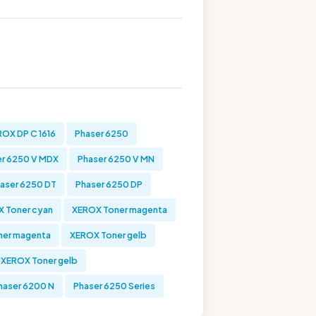
OX DP C 1616
Phaser 6250
er 6250 V MDX
Phaser 6250 V MN
aser 6250 DT
Phaser 6250 DP
 Toner cyan
XEROX Toner magenta
ner magenta
XEROX Toner gelb
XEROX Toner gelb
haser 6200 N
Phaser 6250 Series