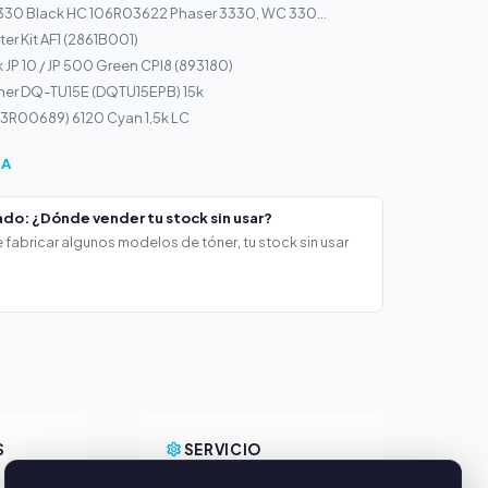
3330 Black HC 106R03622 Phaser 3330, WC 330...
er Kit AF1 (2861B001)
 JP 10 / JP 500 Green CPI8 (893180)
ner DQ-TU15E (DQTU15EPB) 15k
113R00689) 6120 Cyan 1,5k LC
ÍA
do: ¿Dónde vender tu stock sin usar?
 fabricar algunos modelos de tóner, tu stock sin usar
S
SERVICIO