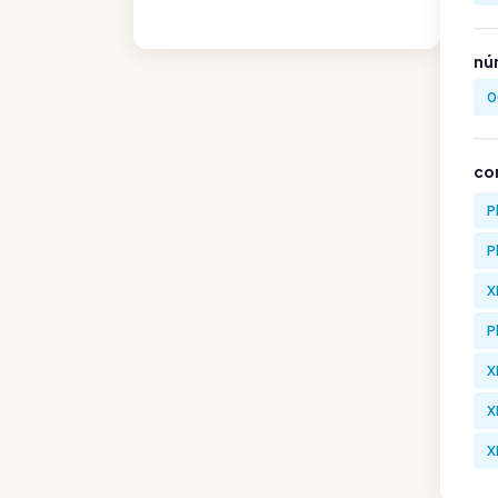
nú
0
co
P
P
X
P
X
X
X