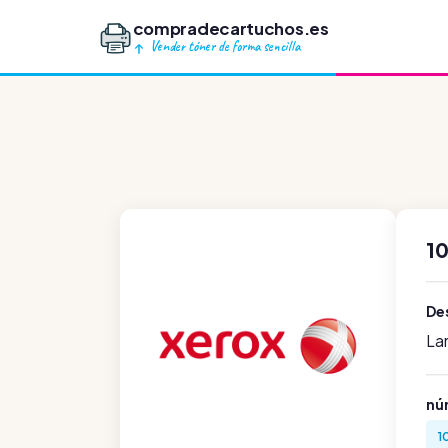
compradecartuchos.es
Vender tóner de forma sencilla
1
Des
La
nú
1