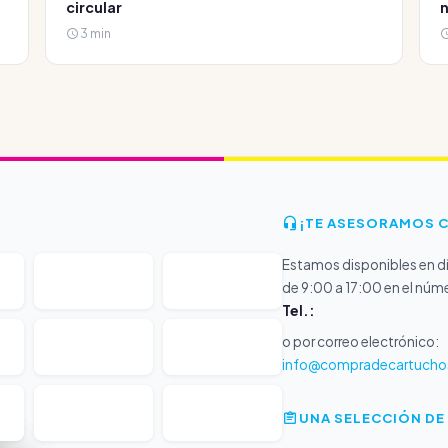
circular
3 min
¡TE ASESORAMOS 
Estamos disponibles en dí
de 9:00 a 17:00 en el núm
Tel.:
o por correo electrónico:
info@compradecartucho
UNA SELECCIÓN DE