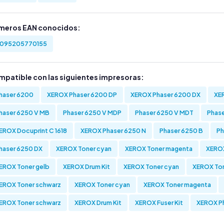
meros EAN conocidos:
095205770155
mpatible con las siguientes impresoras:
haser 6200
XEROX Phaser 6200 DP
XEROX Phaser 6200 DX
XER
haser 6250 V MB
Phaser 6250 V MDP
Phaser 6250 V MDT
Phas
EROX Docuprint C 1618
XEROX Phaser 6250 N
Phaser 6250 B
Ph
haser 6250 DX
XEROX Toner cyan
XEROX Toner magenta
XEROX
EROX Toner gelb
XEROX Drum Kit
XEROX Toner cyan
XEROX To
EROX Toner schwarz
XEROX Toner cyan
XEROX Toner magenta
EROX Toner schwarz
XEROX Drum Kit
XEROX Fuser Kit
XEROX P