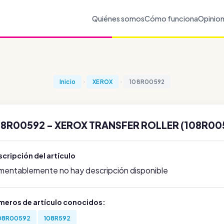
Quiénes somos
Cómo funciona
Opinio
Inicio
XEROX
108R00592
08R00592 - XEROX TRANSFER ROLLER (108R005
cripción del artículo
mentablemente no hay descripción disponible
meros de artículo conocidos:
08R00592
108R592