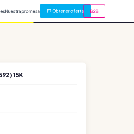
Obtener oferta
nes
Nuestra promesa
B2B
92) 15K