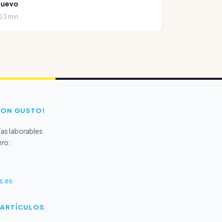
nuevo
3 min
CON GUSTO!
as laborables
ero:
s.es
 ARTÍCULOS