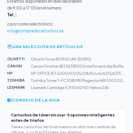
Estamos disponibles en días laborables
de 9:00 a 17:00 en el número:
Tel.:
o por correo electrónico:
info@compradecartuchos.es
UNA SELECCIÓN DE ARTÍCULOS
OLIVETTI
Olivetti Toner B0940 (Alt: B0810)
CANON
Canon Finisher AE1 (1631B001) hierfür wird die Buffer P...
HP
HP OFFICEJET 6200/03/05/08/10/v/xi/6213/6215 Tinte Colo...
TOSHIBA
Toshiba Toner T-FC338EMR Magenta (6B000000924)
LEXMARK
Lexmark Cartridge (C930H2YG) Yellow 24k
CONSEJO DE LA GUÍA
Cartuchos de tóner sin usar: 5 opciones inteligentes
antes de tirarlos
Tienes cartuchos de tóner nuevos sin abrir tras cambiar de
oficina. ¿Los tiras? Espera, hay alternat...