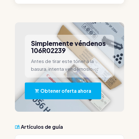
Simplemente véndenos
106R02239
Antes de tirar este tóner a la
basura, intenta vendérnoslo.
Obtener oferta ahora
Artículos de guía