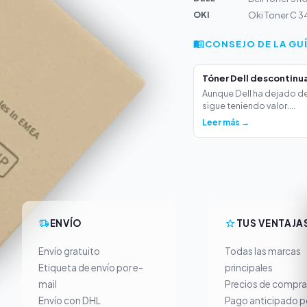
OKI
Oki Toner C 
CONSEJO DE LA GU
Tóner Dell descontinua
Aunque Dell ha dejado de
sigue teniendo valor....
Leer más →
ENVÍO
TUS VENTAJA
Envío gratuito
Todas las marcas
Etiqueta de envío por e-
principales
mail
Precios de compra
Envío con DHL
Pago anticipado p