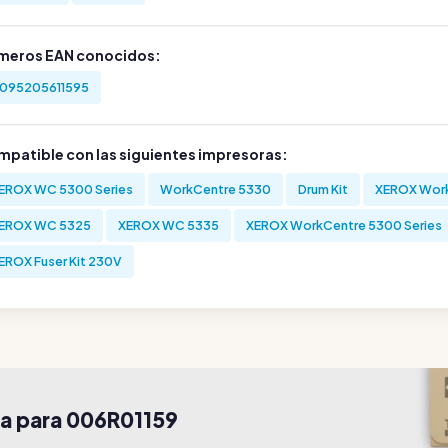
meros EAN conocidos:
095205611595
mpatible con las siguientes impresoras:
EROX WC 5300 Series
WorkCentre 5330
Drum Kit
XEROX Wor
EROX WC 5325
XEROX WC 5335
XEROX WorkCentre 5300 Series
EROX Fuser Kit 230V
ra para 006R01159