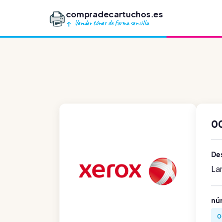
compradecartuchos.es
Vender tóner de forma sencilla
0
Des
La
nú
0