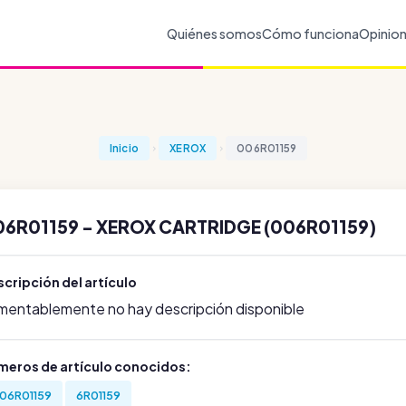
Quiénes somos
Cómo funciona
Opinio
Inicio
XEROX
006R01159
06R01159 - XEROX CARTRIDGE (006R01159)
cripción del artículo
mentablemente no hay descripción disponible
meros de artículo conocidos:
06R01159
6R01159