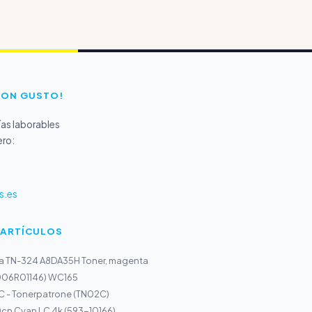
CON GUSTO!
as laborables
ero:
s.es
 ARTÍCULOS
ta TN-324 A8DA35H Toner, magenta
(006R01146) WC165
C - Tonerpatrone (TN02C)
10cn Cyan LC 4k (593-10166)