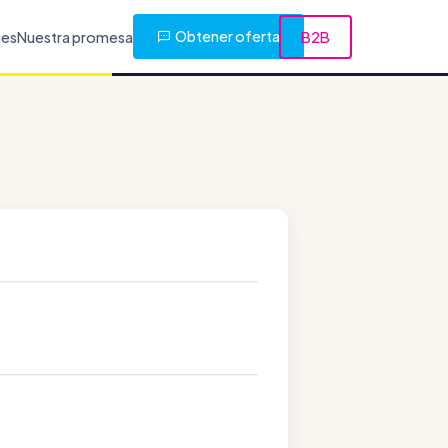
Obtener oferta
nes
Nuestra promesa
B2B