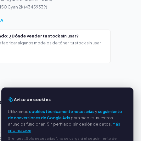
3450 Cyan 2k (43459339)
ÍA
do: ¿Dónde vender tu stock sin usar?
 fabricar algunos modelos de tóner, tu stock sin usar
Aviso de cookies
S
SERVICIO
Utilizamos
cookies técnicamente necesarias
y
seguimiento
Sobre nosotros
de conversiones de Google Ads
para medir si nuestros
Política de privacidad
anuncios funcionan. Sin perfilado, sin cesión de datos.
Más
 justos
Aviso legal
información
or PayPal
Preguntas frecuentes
Si eliges „Solo necesarias“, no se cargará el seguimiento de