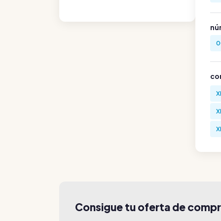
nú
0
co
X
X
X
Consigue tu oferta de comp