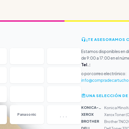
¡TE ASESORAMOS 
Estamos disponibles en dí
de 9:00 a 17:00 en el núm
Tel.:
o por correo electrónico:
info@compradecartucho
UNA SELECCIÓN DE
KONICA-MIN...
Konica Minol
...
XEROX
Panasonic
Xerox Toner 
BROTHER
Brother TN02
DELL
Dell Toner 31