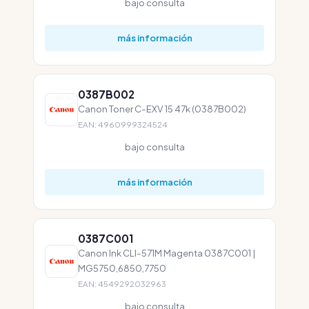
bajo consulta
más información
0387B002
Canon Toner C-EXV 15 47k (0387B002)
EAN: 4960999324524
bajo consulta
más información
0387C001
Canon Ink CLI-571M Magenta 0387C001 |
MG5750,6850,7750
EAN: 4549292032963
bajo consulta