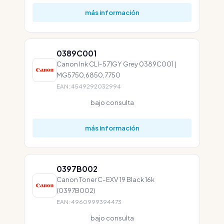
más información
0389C001
Canon Ink CLI-571GY Grey 0389C001 |
MG5750,6850,7750
EAN: 4549292032994
bajo consulta
más información
0397B002
Canon Toner C-EXV 19 Black 16k
(0397B002)
EAN: 4960999394473
bajo consulta