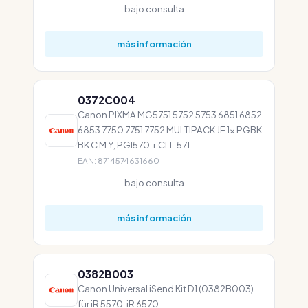
bajo consulta
más información
0372C004
Canon PIXMA MG5751 5752 5753 6851 6852
6853 7750 7751 7752 MULTIPACK JE 1x PGBK
BK C M Y, PGI570 + CLI-571
EAN: 8714574631660
bajo consulta
más información
0382B003
Canon Universal iSend Kit D1 (0382B003)
für iR 5570, iR 6570