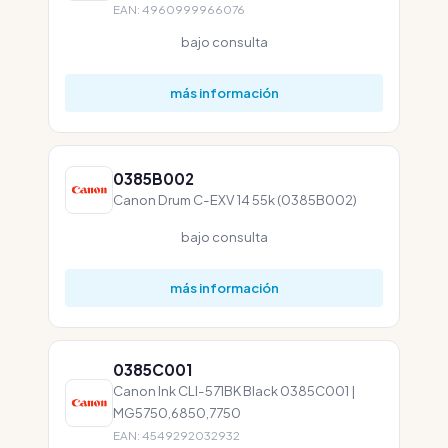
EAN: 4960999966076
bajo consulta
más información
0385B002
Canon Drum C-EXV 14 55k (0385B002)
bajo consulta
más información
0385C001
Canon Ink CLI-571BK Black 0385C001 |
MG5750,6850,7750
EAN: 4549292032932