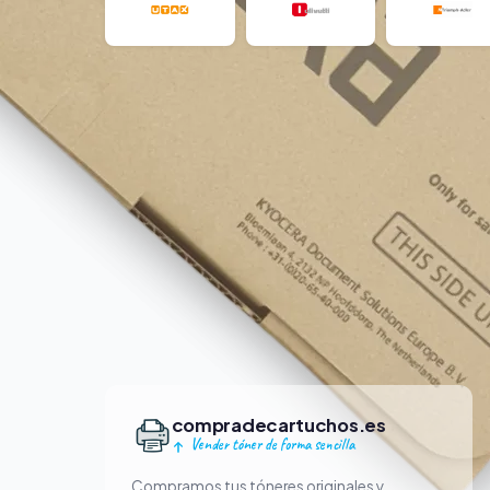
compradecartuchos.es
Vender tóner de forma sencilla
Compramos tus tóneres originales y