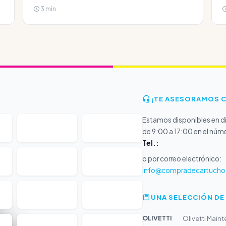
3 min
¡TE ASESORAMOS 
Estamos disponibles en dí
de 9:00 a 17:00 en el núm
Tel.:
o por correo electrónico:
info@compradecartucho
UNA SELECCIÓN DE
OLIVETTI
Olivetti Main