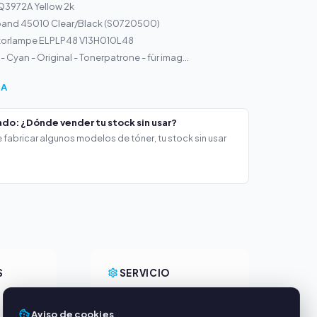
Q3972A Yellow 2k
band 45010 Clear/Black (S0720500)
torlampe ELPLP48 V13H010L48
Cyan - Original - Tonerpatrone - für imag...
ÍA
do: ¿Dónde vender tu stock sin usar?
 fabricar algunos modelos de tóner, tu stock sin usar
S
SERVICIO
Sobre nosotros
Aviso de cookies