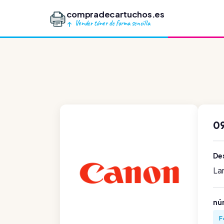
compradecartuchos.es
Vender tóner de forma sencilla
0
Des
La
nú
F