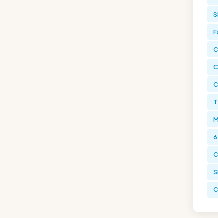
S
F
C
C
C
T
M
6
C
S
C