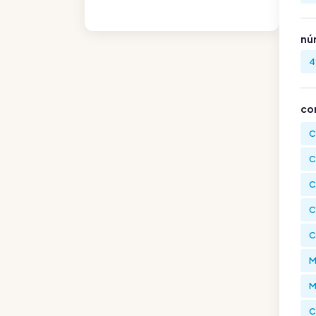
nú
4
co
C
C
C
C
C
M
M
C