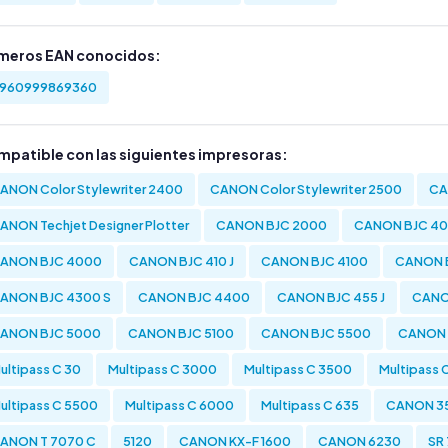
meros EAN conocidos:
960999869360
mpatible con las siguientes impresoras:
ANON Color Stylewriter 2400
CANON Color Stylewriter 2500
CA
ANON Techjet Designer Plotter
CANON BJC 2000
CANON BJC 4
ANON BJC 4000
CANON BJC 410 J
CANON BJC 4100
CANON 
ANON BJC 4300 S
CANON BJC 4400
CANON BJC 455 J
CANO
ANON BJC 5000
CANON BJC 5100
CANON BJC 5500
CANON I
ultipass C 30
Multipass C 3000
Multipass C 3500
Multipass 
ultipass C 5500
Multipass C 6000
Multipass C 635
CANON 3
ANON T 7070 C
5120
CANON KX-F 1600
CANON 6230
SR