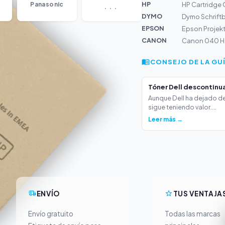
...
HP
Panasonic
HP Cartridge 
DYMO
Dymo Schrift
EPSON
Epson Projek
CANON
Canon 040 H - 
CONSEJO DE LA GU
Tóner Dell descontinua
Aunque Dell ha dejado de
sigue teniendo valor....
Leer más →
ENVÍO
TUS VENTAJA
Envío gratuito
Todas las marcas