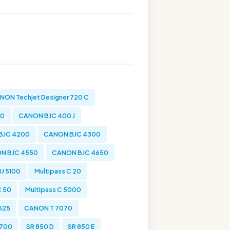
NON Techjet Designer 720 C
00
CANON BJC 400 J
BJC 4200
CANON BJC 4300
N BJC 4550
CANON BJC 4650
J 5100
Multipass C 20
C 50
Multipass C 5000
525
CANON T 7070
 700
SR 850 D
SR 850 E