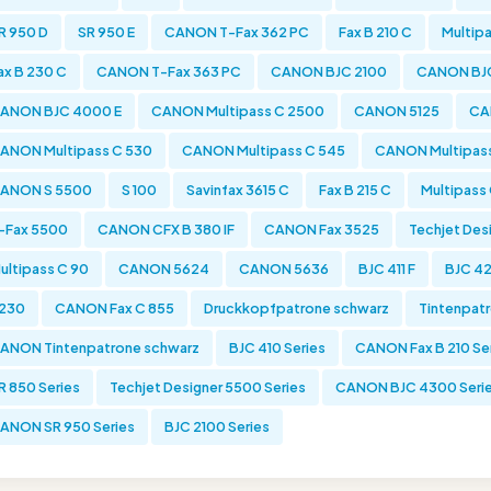
R 950 D
SR 950 E
CANON T-Fax 362 PC
Fax B 210 C
Multip
ax B 230 C
CANON T-Fax 363 PC
CANON BJC 2100
CANON BJ
ANON BJC 4000 E
CANON Multipass C 2500
CANON 5125
CA
ANON Multipass C 530
CANON Multipass C 545
CANON Multipass
ANON S 5500
S 100
Savinfax 3615 C
Fax B 215 C
Multipass
-Fax 5500
CANON CFX B 380 IF
CANON Fax 3525
Techjet Des
ultipass C 90
CANON 5624
CANON 5636
BJC 411 F
BJC 42
230
CANON Fax C 855
Druckkopfpatrone schwarz
Tintenpatr
ANON Tintenpatrone schwarz
BJC 410 Series
CANON Fax B 210 Se
R 850 Series
Techjet Designer 5500 Series
CANON BJC 4300 Seri
ANON SR 950 Series
BJC 2100 Series