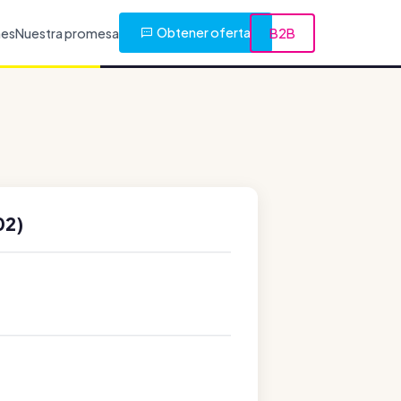
Obtener oferta
nes
Nuestra promesa
B2B
02)