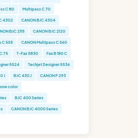
ass C 80
Multipass C 70
C 4302
CANON BJC 4304
NON BJC 2115
CANON BJC 2120
 C 555
CANON Multipass C 560
 C 75
T-Fax 5830
Fax B 180 C
igner 5524
Techjet Designer 5536
0 J
BJC 430 J
CANON P 293
one color
ries
BJC 400 Series
es
CANON BJC 4000 Series