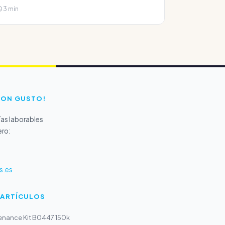
3 min
CON GUSTO!
as laborables
ero:
s.es
 ARTÍCULOS
tenance Kit B0447 150k