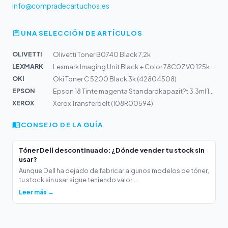
info@compradecartuchos.es
UNA SELECCIÓN DE ARTÍCULOS
OLIVETTI
Olivetti Toner B0740 Black 7,2k
LEXMARK
Lexmark Imaging Unit Black + Color 78C0ZV0 125k | C2325...
OKI
Oki Toner C 5200 Black 3k (42804508)
EPSON
Epson 18 Tinte magenta Standardkapazit?t 3.3ml 180 Seit...
XEROX
Xerox Transferbelt (108R00594)
CONSEJO DE LA GUÍA
Tóner Dell descontinuado: ¿Dónde vender tu stock sin
usar?
Aunque Dell ha dejado de fabricar algunos modelos de tóner,
tu stock sin usar sigue teniendo valor....
Leer más →