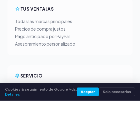
TUS VENTAJAS
Todas las marcas principales
Precios de compra justos
Pago anticipado por PayPal
Asesoramiento personalizado
SERVICIO
Sobre nosotros
Cookies & seguimiento de Google Ads.
Aceptar
Solo necesarias
Detalles
Política de privacidad
Aviso legal
Preguntas frecuentes (FAQ)
Guía