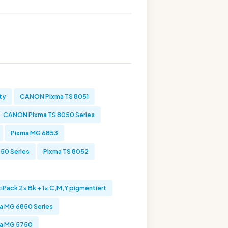
ty
CANON Pixma TS 8051
CANON Pixma TS 8050 Series
Pixma MG 6853
50 Series
Pixma TS 8052
Pack 2x Bk + 1x C,M,Y pigmentiert
 MG 6850 Series
a MG 5750