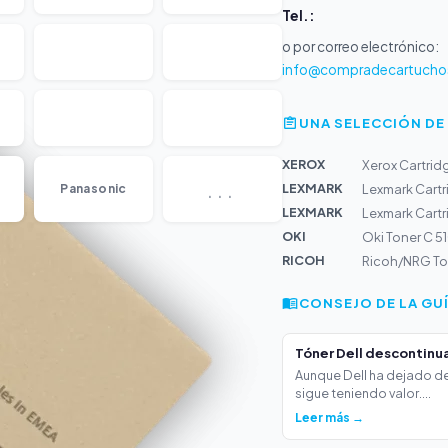
Tel.:
o por correo electrónico:
info@compradecartucho
UNA SELECCIÓN DE
XEROX
Xerox Cartrid
...
LEXMARK
Panasonic
Lexmark Cartr
LEXMARK
Lexmark Cartr
OKI
Oki Toner C 5
RICOH
Ricoh/NRG To
CONSEJO DE LA GU
Tóner Dell descontinua
Aunque Dell ha dejado de
sigue teniendo valor....
Leer más →