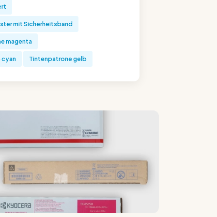
rt
ter mit Sicherheitsband
ne magenta
 cyan
Tintenpatrone gelb