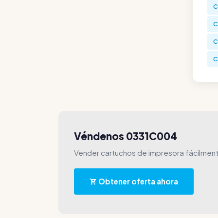
C
C
C
C
Véndenos 0331C004
Vender cartuchos de impresora fácilment
Obtener oferta ahora