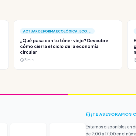
ACTUAR DE FORMA ECOLÓGICA: ECO...
¿Qué pasa con tu tóner viejo? Descubre
E
cómo cierra el ciclo de la economía
g
circular
3 min
¡TE ASESORAMOS 
Estamos disponibles en dí
de 9:00 a 17:00 en el núm