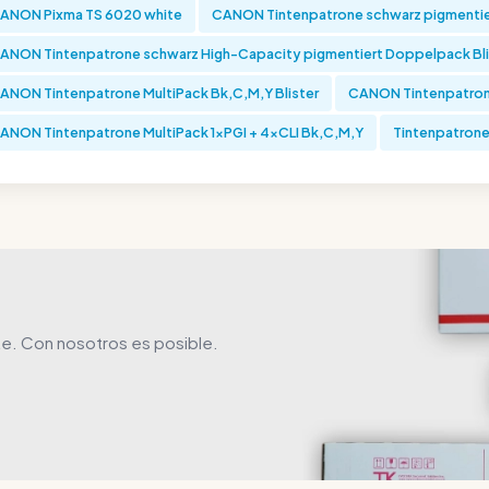
ANON Pixma TS 6020 white
CANON Tintenpatrone schwarz pigmentie
ANON Tintenpatrone schwarz High-Capacity pigmentiert Doppelpack Blis
ANON Tintenpatrone MultiPack Bk,C,M,Y Blister
CANON Tintenpatro
ANON Tintenpatrone MultiPack 1xPGI + 4xCLI Bk,C,M,Y
Tintenpatrone
e. Con nosotros es posible.