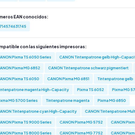
meros EAN conocidos:
714574631745
mpatible con las siguientes impresoras:
ANON Pixma TS 6050 Series
CANON Tintenpatrone gelb High-Capaci
ANON Pixma MG 6852
CANON Tintenpatrone schwarz pigmentiert
ANON Pixma TS 6050
CANON Pixma MG 6851
Tintenpatrone gelb
intenpatrone magenta High-Capacity
Pixma TS 6052
Pixma MG 57
ixma MG 5700 Series
Tintenpatrone magenta
Pixma MG 6850
ANON Tintenpatrone cyan High-Capacity
CANON Tintenpatrone Multi
ANON Pixma TS 9000 Series
CANON Pixma MG 5752
CANON Pixma
ANON Pixma TS 8000 Series
CANON Pixma MG 7752
CANON Pixm