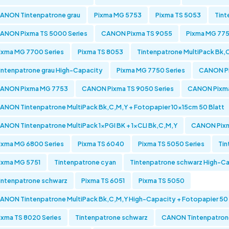
ANON Tintenpatrone grau
Pixma MG 5753
Pixma TS 5053
Tint
ANON Pixma TS 5000 Series
CANON Pixma TS 9055
Pixma MG 775
ixma MG 7700 Series
Pixma TS 8053
Tintenpatrone MultiPack Bk,
intenpatrone grau High-Capacity
Pixma MG 7750 Series
CANON Pi
ANON Pixma MG 7753
CANON Pixma TS 9050 Series
CANON Pixm
ANON Tintenpatrone MultiPack Bk,C,M,Y + Fotopapier 10x15cm 50 Blatt
ANON Tintenpatrone MultiPack 1xPGI BK + 1xCLI Bk,C,M,Y
CANON Pixm
ixma MG 6800 Series
Pixma TS 6040
Pixma TS 5050 Series
Tin
ixma MG 5751
Tintenpatrone cyan
Tintenpatrone schwarz High-Ca
intenpatrone schwarz
Pixma TS 6051
Pixma TS 5050
ANON Tintenpatrone MultiPack Bk,C,M,Y High-Capacity + Fotopapier 50 
ixma TS 8020 Series
Tintenpatrone schwarz
CANON Tintenpatrone 