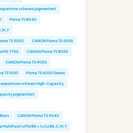
enpatrone schwarz pigmentiert
1
Pixma TS 8040
C,M,Y
xma TS 5052
CANON Pixma TS 5055
a MG 7750
CANON Pixma TS 8050
CANON Pixma TS 9050
a TS 5051
Pixma TS 6000 Series
tenpatrone schwarz High-Capacity
pacity pigmentiert
Blatt
CANON Pixma TS 9040
MultiPack 1xPGI BK + 1xCLI Bk,C,M,Y