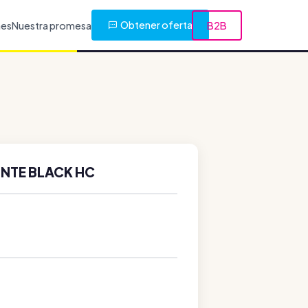
Obtener oferta
nes
Nuestra promesa
B2B
INTE BLACK HC