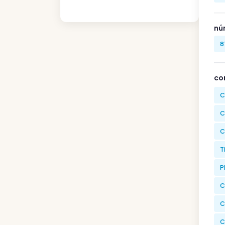
nú
8
co
C
C
C
T
P
C
C
C