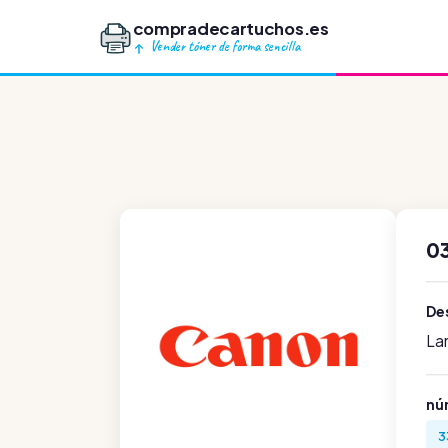
compradecartuchos.es
Vender tóner de forma sencilla
0
Des
La
nú
3