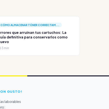
CÓMO ALMACENAR TÓNER CORRECTAM...
rrores que arruinan tus cartuchos: La
uía definitiva para conservarlos como
nuevo
3 min
CON GUSTO!
as laborables
ero: