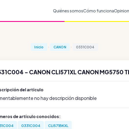
Quiénes somos
Cómo funciona
Opinio
Inicio
CANON
0331C004
331C004 - CANON CLI571XL CANON MG5750 T
cripción del artículo
mentablemente no hay descripción disponible
meros de artículo conocidos:
31C004
0331C004
CLI571BKXL