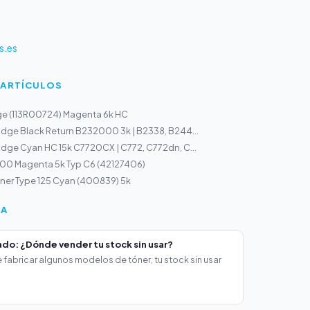
s.es
 ARTÍCULOS
ge (113R00724) Magenta 6k HC
idge Black Return B232000 3k | B2338, B244...
idge Cyan HC 15k C7720CX | C772, C772dn, C...
100 Magenta 5k Typ C6 (42127406)
ner Type 125 Cyan (400839) 5k
ÍA
do: ¿Dónde vender tu stock sin usar?
 fabricar algunos modelos de tóner, tu stock sin usar