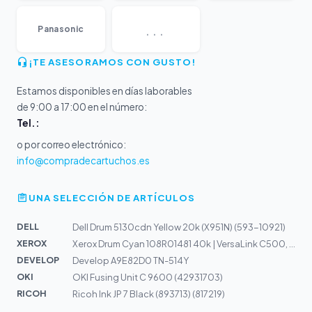
...
Panasonic
¡TE ASESORAMOS CON GUSTO!
Estamos disponibles en días laborables
de 9:00 a 17:00 en el número:
Tel.:
o por correo electrónico:
info@compradecartuchos.es
UNA SELECCIÓN DE ARTÍCULOS
DELL
Dell Drum 5130cdn Yellow 20k (X951N) (593-10921)
XEROX
Xerox Drum Cyan 108R01481 40k | VersaLink C500, C505
DEVELOP
Develop A9E82D0 TN-514Y
OKI
OKI Fusing Unit C 9600 (42931703)
RICOH
Ricoh Ink JP 7 Black (893713) (817219)