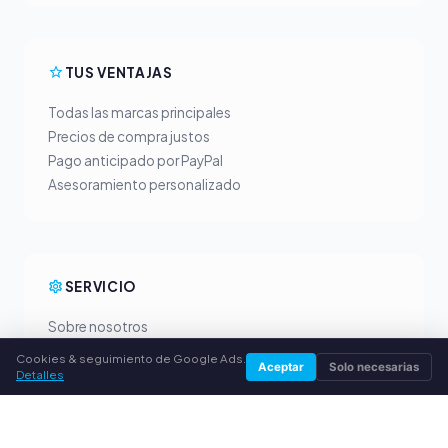
TUS VENTAJAS
Todas las marcas principales
Precios de compra justos
Pago anticipado por PayPal
Asesoramiento personalizado
SERVICIO
Sobre nosotros
Política de privacidad
Cookies & seguimiento de Google Ads.
Aceptar
Solo necesarias
Aviso legal
Detalles
Preguntas frecuentes (FAQ)
Guía