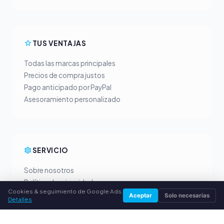
TUS VENTAJAS
Todas las marcas principales
Precios de compra justos
Pago anticipado por PayPal
Asesoramiento personalizado
SERVICIO
Sobre nosotros
Política de privacidad
Cookies & seguimiento de Google Ads.
Aviso legal
Aceptar
Solo necesarias
Detalles
Preguntas frecuentes (FAQ)
Guía