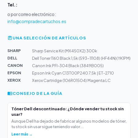
Tel.:
o por correo electrónico:
info@compradecartuchos.es
UNA SELECCIÓN DE ARTÍCULOS
SHARP
Sharp Service Kit (MX450X2) 300k
DELL
Dell Toner 1160 Black 1,5k (593-11108) (HF44N)(YK1PM)
CANON
Canon Ink PFI-304 Black (3849B005)
EPSON
Epson Ink Cyan C13T00P240 7,5k | ET-2710
XEROX
Xerox Cartridge (106R01504) Magenta LC
CONSEJO DE LA GUÍA
Tóner Dell descontinuado: ¿Dónde vender tu stock sin
usar?
Aunque Dell ha dejado de fabricar algunos modelos de tóner,
tu stock sin usar sigue teniendo valor....
Leer más →