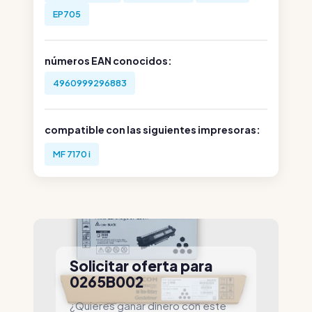
EP705
números EAN conocidos:
4960999296883
compatible con las siguientes impresoras:
MF 7170 i
Solicitar oferta para
0265B002
¿Quieres ganar dinero con este