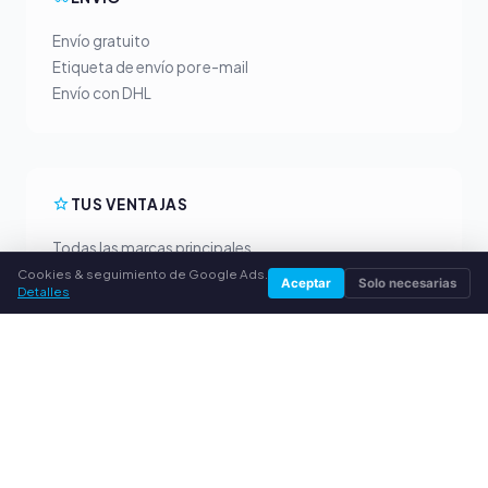
Envío gratuito
Etiqueta de envío por e-mail
Envío con DHL
TUS VENTAJAS
Todas las marcas principales
Precios de compra justos
Cookies & seguimiento de Google Ads.
Aceptar
Solo necesarias
Detalles
Pago anticipado por PayPal
Asesoramiento personalizado
SERVICIO
Sobre nosotros