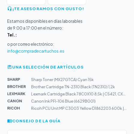
¡TE ASESORAMOS CON GUSTO!
Estamos disponibles en días laborables
de 9:00 a 17:00 en el número:
Tel.:
o por correo electrónico:
info@compradecartuchos.es
UNA SELECCIÓN DE ARTÍCULOS
SHARP
Sharp Toner (MX27GTCA) Cyan 15k
BROTHER
Brother Cartridge TN-2310 Black (TN2310) 1,2k
LEXMARK
Lexmark Cartridge Black 78C0X10 8,5k | CS421, CX421, CX...
CANON
Canon Ink PFI-106 Blue (6629B001)
RICOH
Ricoh PCU Unit MP C3003 Yellow D1862203 600k | MP C3003...
CONSEJO DE LA GUÍA