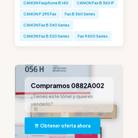
CANON Faxphone B 140
CANON Fax B 360 IF
CANON P 295 Fax
Fax B 360 Series
CANON Fax B 340 Series
CANON Fax B 320 Series
Fax 9400 Series
Compramos 0882A002
¿Tienes este tóner y quieres
venderlo?
Obtener oferta ahora