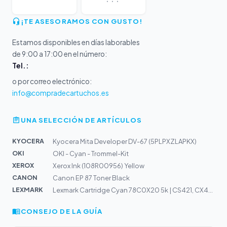
¡TE ASESORAMOS CON GUSTO!
Estamos disponibles en días laborables
de 9:00 a 17:00 en el número:
Tel.:
o por correo electrónico:
info@compradecartuchos.es
UNA SELECCIÓN DE ARTÍCULOS
KYOCERA
Kyocera Mita Developer DV-67 (5PLPXZLAPKX)
OKI
OKI - Cyan - Trommel-Kit
XEROX
Xerox Ink (108R00956) Yellow
CANON
Canon EP 87 Toner Black
LEXMARK
Lexmark Cartridge Cyan 78C0X20 5k | CS421, CX421, CX522
CONSEJO DE LA GUÍA