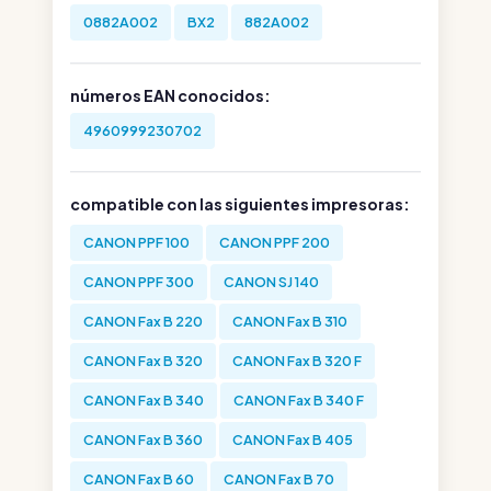
0882A002
BX2
882A002
números EAN conocidos:
4960999230702
compatible con las siguientes impresoras:
CANON PPF 100
CANON PPF 200
CANON PPF 300
CANON SJ 140
CANON Fax B 220
CANON Fax B 310
CANON Fax B 320
CANON Fax B 320 F
CANON Fax B 340
CANON Fax B 340 F
CANON Fax B 360
CANON Fax B 405
CANON Fax B 60
CANON Fax B 70