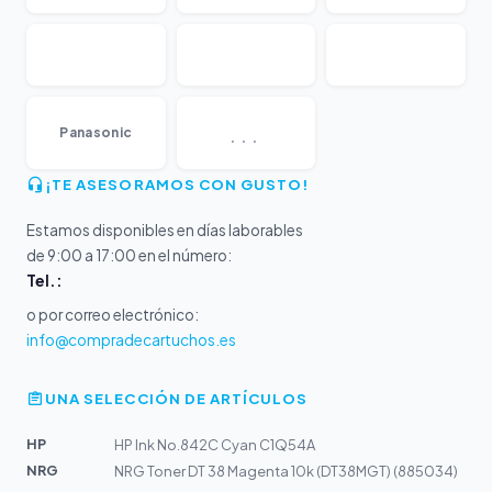
...
Panasonic
¡TE ASESORAMOS CON GUSTO!
Estamos disponibles en días laborables
de 9:00 a 17:00 en el número:
Tel.:
o por correo electrónico:
info@compradecartuchos.es
UNA SELECCIÓN DE ARTÍCULOS
HP
HP Ink No.842C Cyan C1Q54A
NRG
NRG Toner DT 38 Magenta 10k (DT38MGT) (885034)