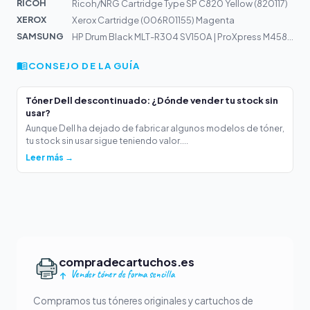
RICOH
Ricoh/NRG Cartridge Type SP C820 Yellow (820117)
XEROX
Xerox Cartridge (006R01155) Magenta
SAMSUNG
HP Drum Black MLT-R304 SV150A | ProXpress M4583FX
CONSEJO DE LA GUÍA
Tóner Dell descontinuado: ¿Dónde vender tu stock sin
usar?
Aunque Dell ha dejado de fabricar algunos modelos de tóner,
tu stock sin usar sigue teniendo valor....
Leer más →
compradecartuchos.es
Vender tóner de forma sencilla
Compramos tus tóneres originales y cartuchos de