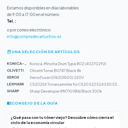
Estamos disponibles en días laborables
de 9:00 a 17:00 en el número:
Tel.:
o por correo electrónico:
info@compradecartuchos.es
UNA SELECCIÓN DE ARTÍCULOS
KONICA-MIN...
Konica-Minolta Drum Type 802 (40270292)
OLIVETTI
Olivetti Toner B0787 Black 8k
XEROX
Xerox Fuser (016201500) 220V
LEXMARK
C52025X Tonersammler für C520 522 524 530 532 534
SHARP
Sharp Developer (MX71GVBA) Black 300k
CONSEJO DE LA GUÍA
¿Qué pasa con tu tóner viejo? Descubre cómo cierra el
ciclo de la economía circular