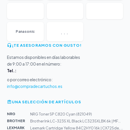
...
Panasonic
¡TE ASESORAMOS CON GUSTO!
Estamos disponibles en días laborables
de 9:00 a 17:00 en el número:
Tel.:
o por correo electrónico:
info@compradecartuchos.es
UNA SELECCIÓN DE ARTÍCULOS
NRG
NRG Toner SP C820 Cyan (821049)
BROTHER
Brother Ink LC-3235 XL Black LC3235XLBK 6k | MFC-J1300
LEXMARK
Lexmark Cartridge Yellow 84C2HY0 16k | CX725de, 725dhe,...