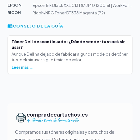
EPSON
Epson Ink Black XXL C13T878140 1200ml | WorkForce Pro W...
RICOH
Ricoh/NRG Toner DT338 Magenta (P2)
CONSEJO DE LA GUÍA
Tóner Dell descontinuado: ¿Dónde vender tu stock sin
usar?
Aunque Dell ha dejado de fabricar algunos modelos de tóner,
tu stock sin usar sigue teniendo valor....
Leer más →
compradecartuchos.es
Vender tóner de forma sencilla
Compramos tus tóneres originales y cartuchos de
impresora sin usar. De forma justa, rápida y sin