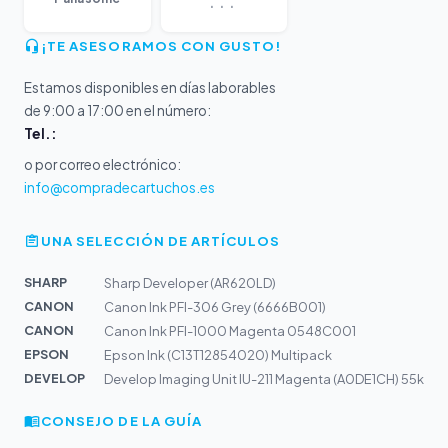
¡TE ASESORAMOS CON GUSTO!
Estamos disponibles en días laborables
de 9:00 a 17:00 en el número:
Tel.:
o por correo electrónico:
info@compradecartuchos.es
UNA SELECCIÓN DE ARTÍCULOS
SHARP
Sharp Developer (AR620LD)
CANON
Canon Ink PFI-306 Grey (6666B001)
CANON
Canon Ink PFI-1000 Magenta 0548C001
EPSON
Epson Ink (C13T12854020) Multipack
DEVELOP
Develop Imaging Unit IU-211 Magenta (A0DE1CH) 55k
CONSEJO DE LA GUÍA