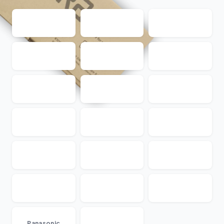
...
Panasonic