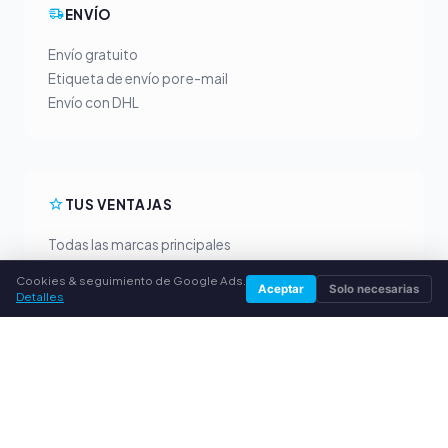
ENVÍO
Envío gratuito
Etiqueta de envío por e-mail
Envío con DHL
TUS VENTAJAS
Todas las marcas principales
Precios de compra justos
Cookies & seguimiento de Google Ads.
Aceptar
Solo necesarias
Pago anticipado por PayPal
Detalles
Asesoramiento personalizado
SERVICIO