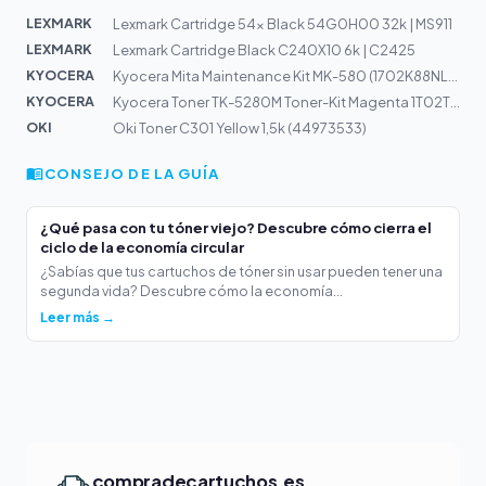
LEXMARK
Lexmark Cartridge 54x Black 54G0H00 32k | MS911
LEXMARK
Lexmark Cartridge Black C240X10 6k | C2425
KYOCERA
Kyocera Mita Maintenance Kit MK-580 (1702K88NL0) 200k
KYOCERA
Kyocera Toner TK-5280M Toner-Kit Magenta 1T02TWBNL0
OKI
Oki Toner C301 Yellow 1,5k (44973533)
CONSEJO DE LA GUÍA
¿Qué pasa con tu tóner viejo? Descubre cómo cierra el
ciclo de la economía circular
¿Sabías que tus cartuchos de tóner sin usar pueden tener una
segunda vida? Descubre cómo la economía...
Leer más →
compradecartuchos.es