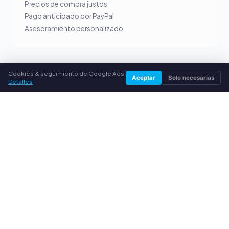
Precios de compra justos
Pago anticipado por PayPal
Asesoramiento personalizado
Cookies & seguimiento de Google Ads.
Aceptar
Solo necesarias
SERVICIO
Detalles
Sobre nosotros
Política de privacidad
Aviso legal
Preguntas frecuentes (FAQ)
Guía
© 2026 compradecartuchos.es. Todos los derechos
reservados.
Vender tóner en tu ciudad