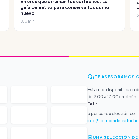
Errores que arruinan tus cartuchos: La
¿
guía definitiva para conservarlos como
q
nuevo
3 min
¡TE ASESORAMOS 
Estamos disponibles en dí
de 9:00 a 17:00 en el núm
Tel.:
o por correo electrónico:
info@compradecartucho
UNA SELECCIÓN DE