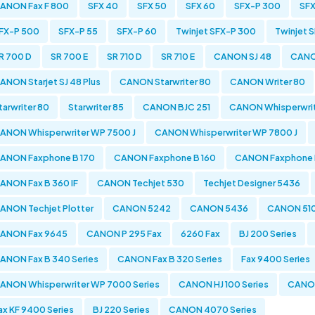
ANON Fax F 800
SFX 40
SFX 50
SFX 60
SFX-P 300
SFX
FX-P 500
SFX-P 55
SFX-P 60
Twinjet SFX-P 300
Twinjet 
R 700 D
SR 700 E
SR 710 D
SR 710 E
CANON SJ 48
CANON
ANON Starjet SJ 48 Plus
CANON Starwriter 80
CANON Writer 80
tarwriter 80
Starwriter 85
CANON BJC 251
CANON Whisperwrit
ANON Whisperwriter WP 7500 J
CANON Whisperwriter WP 7800 J
ANON Faxphone B 170
CANON Faxphone B 160
CANON Faxphone 
ANON Fax B 360 IF
CANON Techjet 530
Techjet Designer 5436
ANON Techjet Plotter
CANON 5242
CANON 5436
CANON 51
ANON Fax 9645
CANON P 295 Fax
6260 Fax
BJ 200 Series
ANON Fax B 340 Series
CANON Fax B 320 Series
Fax 9400 Series
ANON Whisperwriter WP 7000 Series
CANON HJ 100 Series
CANON
ax KF 9400 Series
BJ 220 Series
CANON 4070 Series