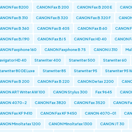
ANON Fax 8200
CANON Fax B 200
CANON Fax B 200 E
CANON
ANON Fax B 310
CANON Fax B 320
CANON Fax B 320 F
CANON 
ANON Fax B 360
CANON Fax B 405
CANON Fax B 60
CANON F
ANON Fax BJ 190
CANON Fax BJ 5
CANON Fax HD 40
CANON Fa
ANON Faxphone 160
CANON Faxphone B 75
CANON IJ 310
Mul
avigator HD 40
Starwriter 400
Starwriter 500
Starwriter 60
tarwriter 80 DE Luxe
Starwriter 85
Starwriter 95
Starwriter 95 
ANON Fax B 200
CANON Fax B 220
CANON Defax 2200
CANO
ANON ART Writer AW 100
CANON Stylus 300
Fax 9645
CANO
ANON 4070-2
CANON Fax 3820
CANON Fax 3520
CANON Fa
ANON Fax KF 9410
CANON Fax KF 9450
CANON 4070-01
CAN
ANON Minoltafax 1200
CANON Minoltafax 1300
CANON JT 30