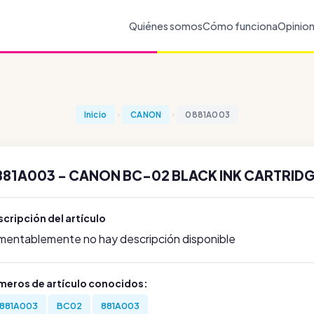
Quiénes somos
Cómo funciona
Opinio
Inicio
CANON
0881A003
881A003 - CANON BC-02 BLACK INK CARTRID
cripción del artículo
mentablemente no hay descripción disponible
meros de artículo conocidos:
881A003
BC02
881A003