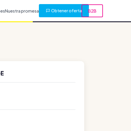
Obtener oferta
nes
Nuestra promesa
B2B
GE