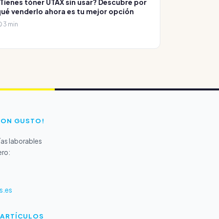
Tienes tóner UTAX sin usar? Descubre por
ué venderlo ahora es tu mejor opción
3 min
CON GUSTO!
as laborables
ero:
s.es
 ARTÍCULOS