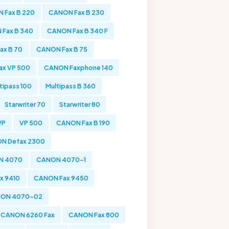
 Fax B 220
CANON Fax B 230
Fax B 340
CANON Fax B 340 F
ax B 70
CANON Fax B 75
x VP 500
CANON Faxphone 140
tipass 100
Multipass B 360
Starwriter 70
Starwriter 80
WP
VP 500
CANON Fax B 190
N Defax 2300
N 4070
CANON 4070-1
x 9410
CANON Fax 9450
ON 4070-02
CANON 6260 Fax
CANON Fax 800