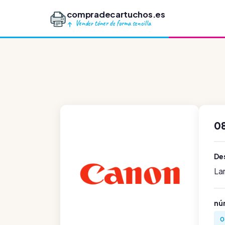
compradecartuchos.es
Vender tóner de forma sencilla
0
Des
La
nú
0