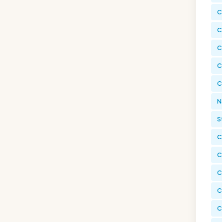
C
C
C
C
C
N
S
C
C
C
C
C