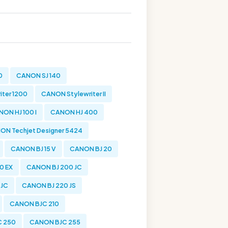
0
CANON SJ 140
ter 1200
CANON Stylewriter II
ON HJ 100 I
CANON HJ 400
ON Techjet Designer 5424
CANON BJ 15 V
CANON BJ 20
0 EX
CANON BJ 200 JC
 JC
CANON BJ 220 JS
CANON BJC 210
 250
CANON BJC 255