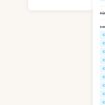
nú
co
C
C
C
C
C
C
C
C
C