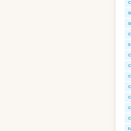
C
S
S
C
S
C
C
C
C
C
C
C
F