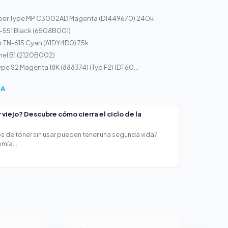
per Type MP C3002AD Magenta (D1449670) 240k
-551 Black (6508B001)
r TN-615 Cyan (A1DY4D0) 75k
nel B1 (2120B002)
ype S2 Magenta 18K (888374) (Typ F2) (DT60...
ÍA
viejo? Descubre cómo cierra el ciclo de la
s de tóner sin usar pueden tener una segunda vida?
mía...