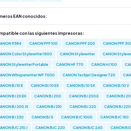
meros EAN conocidos:
mpatible con las siguientes impresoras:
ANON 9384
CANON PPF 100
CANON PPF 200
CANON PPF 30
ANON Color Stylewriter 1500
CANON Stylewriter
CANON Stylewri
ANON Stylewriter Portable
CANON HF 770
CANON HJ 100
CAN
ANON Whisperwriter WP 7000
CANON Techjet Designer 720
CAN
ANON BJ 10 E
CANON BJ 10 EX
CANON BJ 10 SX
CANON BJ 10 V
ANON BJ 20 EX
CANON BJ 200
CANON BJ 200 E
CANON BJ 20
ANON BJ 200 JS
CANON BJ 210
CANON BJ 220
CANON BJ 220
ANON BJ 230
CANON BJ 5
CANON BJC 1000
CANON BJC 150
ANON BJC 210 J
CANON BJC 220
CANON BJC 240
CANON BJC