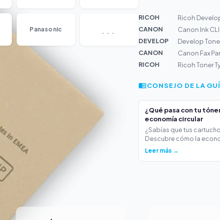
RICOH
Ricoh Develo
...
CANON
Panasonic
Canon Ink CLI
DEVELOP
Develop Tone
CANON
Canon Fax Pa
RICOH
Ricoh Toner T
CONSEJO DE LA GU
¿Qué pasa con tu tóner 
economía circular
¿Sabías que tus cartucho
Descubre cómo la econo
Leer más →