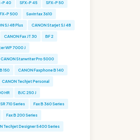
-P 40
SFX-P 45
SFX-P 50
SFX-P 500
Savinfax 3610
 SJ 48 Plus
CANON Starjet SJ 48
CANON Fax JT 30
BF 2
er WP 7000 J
CANON Starwriter Pro 5000
B 150
CANON Faxphone B 140
CANON Techjet Personal
00 HR
BJC 250 J
SR 710 Series
Fax B 360 Series
Fax B 200 Series
 Techjet Designer 5400 Series