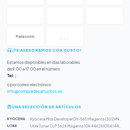
...
Panasonic
¡TE ASESORAMOS CON GUSTO!
Estamos disponibles en días laborables
de 9:00 a 17:00 en el número:
Tel.:
o por correo electrónico:
info@compradecartuchos.es
UNA SELECCIÓN DE ARTÍCULOS
KYOCERA
Kyocera Mita Developer DV-560 Magenta (302HN93042)
UTAX
Utax Toner CLP 3626 Magenta 10k 4462610114 (4462610014)