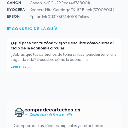
CANON
Canon Ink PGI-29 Red (4878B001)
KYOCERA
Kyocera Mita Cartridge TK-82 Black (370090KL)
EPSON
Epson Ink (C13T08744010) Yellow
CONSEJO DE LA GUÍA
¿Qué pasa con tu tóner viejo? Descubre cómo cierra el
ciclo de la economía circular
¿Sabías que tus cartuchos de tóner sin usar pueden tener una
segunda vida? Descubre cómo la economía...
Leer más →
compradecartuchos.es
Vender tóner de forma sencilla
Compramos tus tóneres originales y cartuchos de