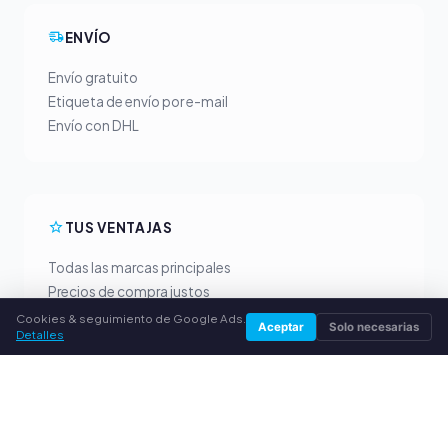
ENVÍO
Envío gratuito
Etiqueta de envío por e-mail
Envío con DHL
TUS VENTAJAS
Todas las marcas principales
Precios de compra justos
Pago anticipado por PayPal
Cookies & seguimiento de Google Ads.
Aceptar
Solo necesarias
Detalles
Asesoramiento personalizado
SERVICIO