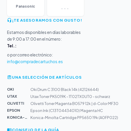
...
Panasonic
¡TE ASESORAMOS CON GUSTO!
Estamos disponibles en días laborables
de 9:00 a 17:00 en el número:
Tel.:
o por correo electrónico:
info@compradecartuchos.es
UNA SELECCIÓN DE ARTÍCULOS
OKI
Oki Drum C 3100 Black 14k (42126644)
UTAX
Utax Toner PK5019K - 1T02TX0UT0 - schwarz
OLIVETTI
Olivetti Toner Magenta B0579 12k | d-Color MF30
EPSON
Epson Ink (C13T04434010) Magenta HC
KONICA-MIN...
Konica-Minolta Cartridge PP5650 19k (A0FP022)
CONSEJO DE LA GUÍA