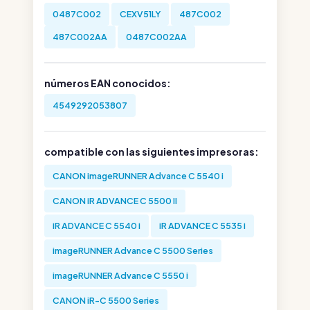
0487C002
CEXV51LY
487C002
487C002AA
0487C002AA
números EAN conocidos:
4549292053807
compatible con las siguientes impresoras:
CANON imageRUNNER Advance C 5540 i
CANON iR ADVANCE C 5500 II
iR ADVANCE C 5540 i
iR ADVANCE C 5535 i
imageRUNNER Advance C 5500 Series
imageRUNNER Advance C 5550 i
CANON iR-C 5500 Series