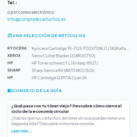
Tel.:
o por correo electrónico:
info@compradecartuchos.es
UNA SELECCIÓN DE ARTÍCULOS
KYOCERA
Kyocera Cartridge TK-7125 1T02V70NL0 | TASKalfa 3212i
XEROX
Xerox Cutter Blades (108R00750)
HP
HP Toner schwarz f. LJ Enterp.M527/
SHARP
Sharp Service Kit (AR704KC) 150k
HP
HP Cartridge Q3971A Cyan 2k
CONSEJO DE LA GUÍA
¿Qué pasa con tu tóner viejo? Descubre cómo cierra el
ciclo de la economía circular
¿Sabías que tus cartuchos de tóner sin usar pueden tener una
segunda vida? Descubre cómo la economía...
Leer más →