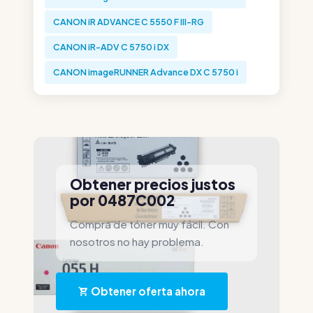
CANON iR ADVANCE C 5550 F III-RG
CANON iR-ADV C 5750 i DX
CANON imageRUNNER Advance DX C 5750 i
Obtener precios justos
por 0487C002
Compra de tóner muy fácil. Con
nosotros no hay problema.
Obtener oferta ahora